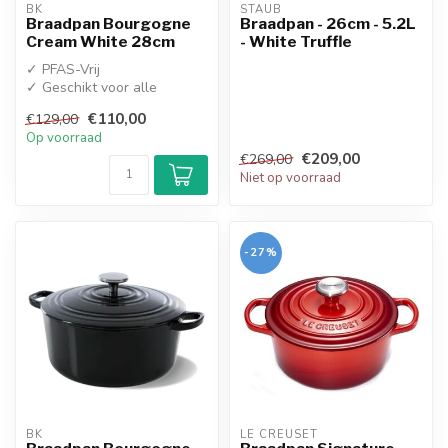
BK
STAUB
Braadpan Bourgogne
Braadpan - 26cm - 5.2L
Cream White 28cm
- White Truffle
✓ PFAS-Vrij
✓ Geschikt voor alle
warmtebronnen
€110,00
€129,00
Op voorraad
€209,00
€269,00
Niet op voorraad
-27%
BK
LE CREUSET