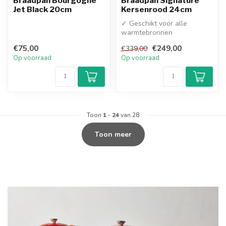
Braadpan Bourgogne
Braadpan Signature
Jet Black 20cm
Kersenrood 24cm
✓ Geschikt voor alle
warmtebronnen
✓ Topkwaliteit Gietijzer
€75,00
€249,00
€339,00
Op voorraad
Op voorraad
Toon
1
-
24
van 28
Toon meer