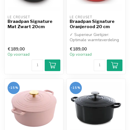
LE CREUSET
LE CREUSET
Braadpan Signature
Braadpan Signature
Mat Zwart 20cm
Oranjerood 20 cm
✓ Superieur Gietijzer:
Optimale warmteverdeling
en -retentie voor gelijkmatig
€189,00
€189,00
ga...
Op voorraad
Op voorraad
-15%
-15%