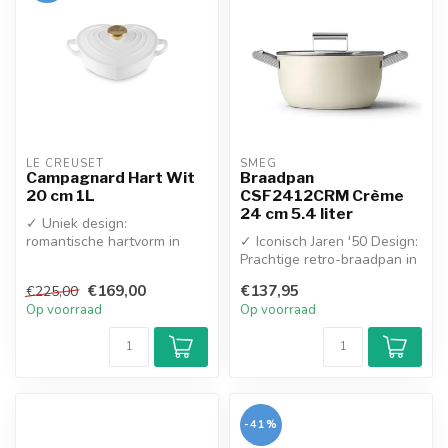
LE CREUSET
SMEG
Campagnard Hart Wit
Braadpan
20 cm 1L
CSF2412CRM Crème
24 cm 5.4 liter
✓ Uniek design:
romantische hartvorm in
✓ Iconisch Jaren '50 Design:
tijdloos: glanzend wit
Prachtige retro-braadpan in
✓ Superieure gar...
glanzend crème met hoog...
€169,00
€137,95
€225,00
Op voorraad
Op voorraad
-41%