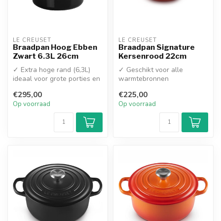
LE CREUSET
LE CREUSET
Braadpan Hoog Ebben
Braadpan Signature
Zwart 6.3L 26cm
Kersenrood 22cm
✓ Extra hoge rand (6,3L)
✓ Geschikt voor alle
ideaal voor grote porties en
warmtebronnen
spatvrij braden
✓ Topkwaliteit Gietijzer
€295,00
€225,00
✓ Gelijkm...
Op voorraad
Op voorraad