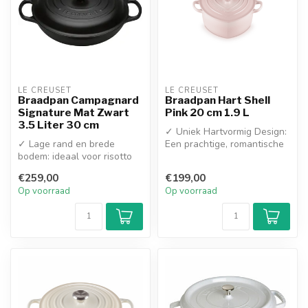
LE CREUSET
LE CREUSET
Braadpan Campagnard
Braadpan Hart Shell
Signature Mat Zwart
Pink 20 cm 1.9 L
3.5 Liter 30 cm
✓ Uniek Hartvormig Design:
✓ Lage rand en brede
Een prachtige, romantische
bodem: ideaal voor risotto
eyecatcher op het fornuis ...
en stoofschotels
€259,00
€199,00
✓ Zwart emaill...
Op voorraad
Op voorraad