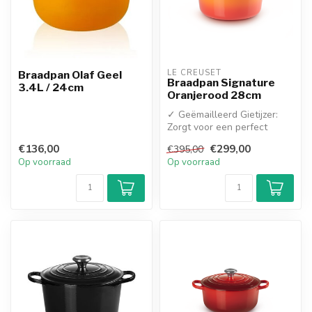
LE CREUSET
Braadpan Olaf Geel
Braadpan Signature
3.4L / 24cm
Oranjerood 28cm
✓ Geëmailleerd Gietijzer:
Zorgt voor een perfect
gelijkmatige
€136,00
€299,00
€395,00
warmteverdeling en...
Op voorraad
Op voorraad