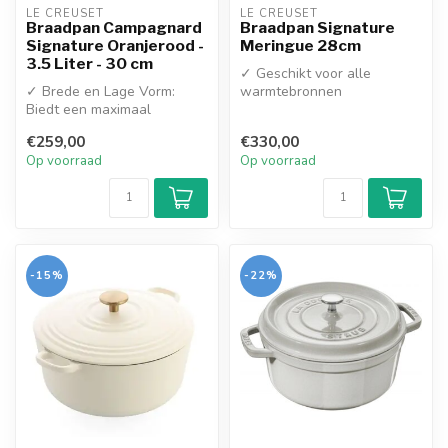
LE CREUSET
LE CREUSET
Braadpan Campagnard
Braadpan Signature
Signature Oranjerood -
Meringue 28cm
3.5 Liter - 30 cm
✓ Geschikt voor alle
✓ Brede en Lage Vorm:
warmtebronnen
Biedt een maximaal
✓ Topkwaliteit Gietijzer
bakoppervlak; ideaal voor
✓ Gelijkmatige wa...
€259,00
€330,00
het goudbruin...
Op voorraad
Op voorraad
-15%
-22%