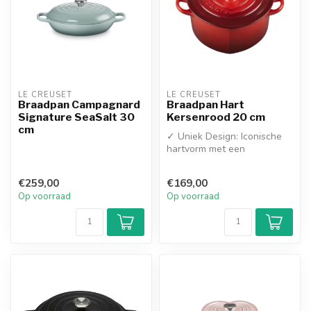
LE CREUSET
LE CREUSET
Braadpan Campagnard
Braadpan Hart
Signature SeaSalt 30
Kersenrood 20 cm
cm
✓ Uniek Design: Iconische
hartvorm met een
exclusieve hartvormige
RVS-knop
€259,00
€169,00
✓ Su...
Op voorraad
Op voorraad