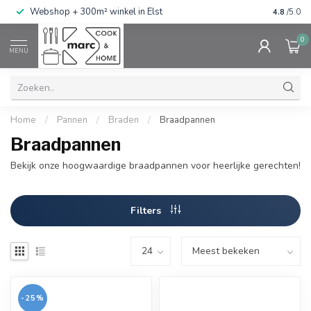
g
Webshop + 300m² winkel in Elst
Gratis ve
4.8
/5.0
0
MENU
Home
/
Pannen
/
Braden
/
Braadpannen
Braadpannen
Bekijk onze hoogwaardige braadpannen voor heerlijke gerechten!
Filters
-25%