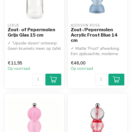
LEKUE
ADDISON ROSS
Zout- of Pepermolen
Zout-/Pepermolen
Grijs Glas 15 cm
Acrylic Frost Blue 14
cm
✓ 'Upside-down' ontwerp:
Geen kruimels meer op tafel
✓ Matte 'Frost' afwerking:
of aanrecht
Een zijdezachte, moderne
✓ Hoogwaardig ...
look voor op tafel
€11,95
€46,00
✓ Hoogwa...
Op voorraad
Op voorraad