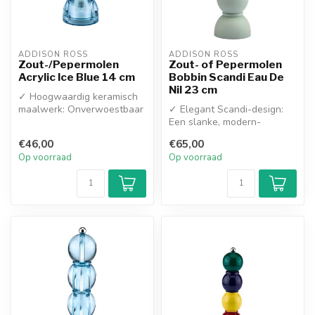
ADDISON ROSS
ADDISON ROSS
Zout-/Pepermolen
Zout- of Pepermolen
Acrylic Ice Blue 14 cm
Bobbin Scandi Eau De
Nil 23 cm
✓ Hoogwaardig keramisch
maalwerk: Onverwoestbaar
✓ Elegant Scandi-design:
en roestvrij
Een slanke, modern-
✓ Prachtig 'Ice B...
klassieke vormgeving
€46,00
€65,00
✓ Unieke 'Eau ...
Op voorraad
Op voorraad