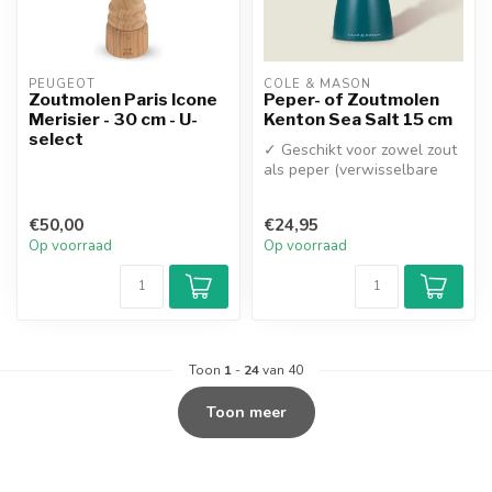
PEUGEOT
COLE & MASON
Zoutmolen Paris Icone
Peper- of Zoutmolen
Merisier - 30 cm - U-
Kenton Sea Salt 15 cm
select
✓ Geschikt voor zowel zout
als peper (verwisselbare
knoppen inclusief)
✓ Duurza...
€50,00
€24,95
Op voorraad
Op voorraad
Toon
1
-
24
van 40
Toon meer