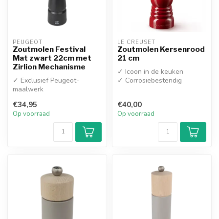
PEUGEOT
LE CREUSET
Zoutmolen Festival
Zoutmolen Kersenrood
Mat zwart 22cm met
21 cm
Zirlion Mechanisme
✓ Icoon in de keuken
✓ Exclusief Peugeot-
✓ Corrosiebestendig
maalwerk
keramisch maalwerk
✓ Verstelbare Maalgraad
€34,95
€40,00
Op voorraad
Op voorraad