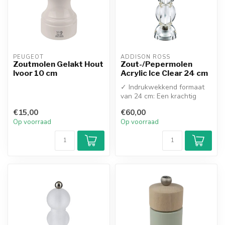
PEUGEOT
ADDISON ROSS
Zoutmolen Gelakt Hout
Zout-/Pepermolen
Ivoor 10 cm
Acrylic Ice Clear 24 cm
✓ Indrukwekkend formaat
van 24 cm: Een krachtig
statement op tafel of
€15,00
€60,00
aanrecht
Op voorraad
Op voorraad
...