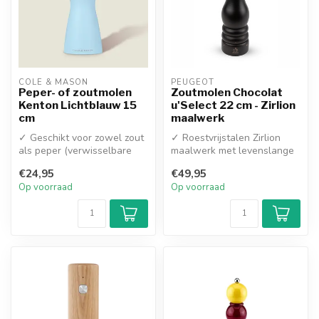
COLE & MASON
PEUGEOT
Peper- of zoutmolen
Zoutmolen Chocolat
Kenton Lichtblauw 15
u'Select 22 cm - Zirlion
cm
maalwerk
✓ Geschikt voor zowel zout
✓ Roestvrijstalen Zirlion
als peper (verwisselbare
maalwerk met levenslange
knoppen inclusief)
garantie tegen corrosie
€24,95
€49,95
✓ Duurza...
✓ 6 ...
Op voorraad
Op voorraad