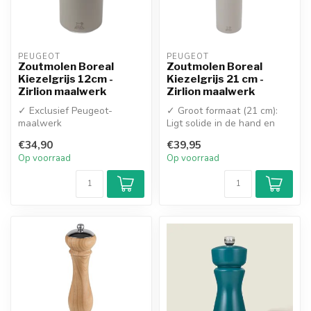
PEUGEOT
PEUGEOT
Zoutmolen Boreal
Zoutmolen Boreal
Kiezelgrijs 12cm -
Kiezelgrijs 21 cm -
Zirlion maalwerk
Zirlion maalwerk
✓ Exclusief Peugeot-
✓ Groot formaat (21 cm):
maalwerk
Ligt solide in de hand en
✓ Verstelbare Maalgraad
heeft een ruim reservoir
€34,90
€39,95
✓ I...
Op voorraad
Op voorraad