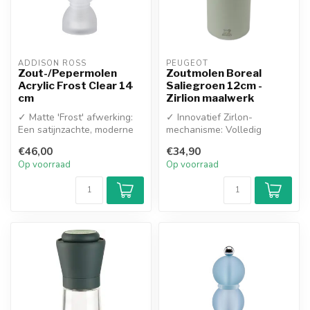
ADDISON ROSS
PEUGEOT
Zout-/Pepermolen
Zoutmolen Boreal
Acrylic Frost Clear 14
Saliegroen 12cm -
cm
Zirlion maalwerk
✓ Matte 'Frost' afwerking:
✓ Innovatief Zirlon-
Een satijnzachte, moderne
mechanisme: Volledig
look voor op tafel
corrosiebestendig en
€46,00
€34,90
✓ Hoogw...
extreem duurzaam
Op voorraad
Op voorraad
...