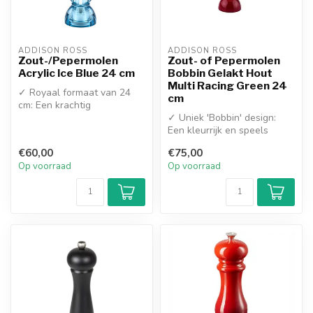
ADDISON ROSS
ADDISON ROSS
Zout-/Pepermolen
Zout- of Pepermolen
Acrylic Ice Blue 24 cm
Bobbin Gelakt Hout
Multi Racing Green 24
✓ Royaal formaat van 24
cm
cm: Een krachtig
designstatement in de
✓ Uniek 'Bobbin' design:
keuken
Een kleurrijk en speels
✓ Hoogwaa...
statement op tafel
€60,00
€75,00
✓ Geleverd ...
Op voorraad
Op voorraad