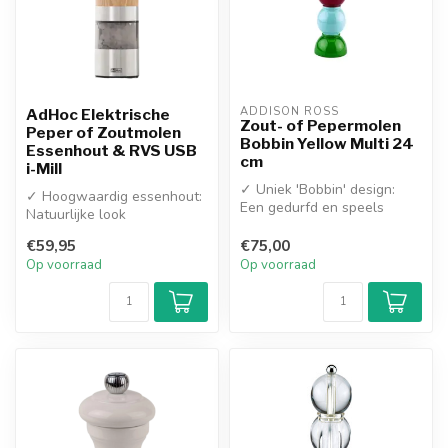
ADDISON ROSS
AdHoc Elektrische
Zout- of Pepermolen
Peper of Zoutmolen
Bobbin Yellow Multi 24
Essenhout & RVS USB
cm
i-Mill
✓ Uniek 'Bobbin' design:
✓ Hoogwaardig essenhout:
Een gedurfd en speels
Natuurlijke look
statement op tafel
gecombineerd met
✓ Geleverd me...
€59,95
€75,00
geborsteld RVS
Op voorraad
Op voorraad
✓ Vol...