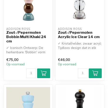
ADDISON ROSS
ADDISON ROSS
Zout-/Pepermolen
Zout-/Pepermolen
Bobbin Multi Khaki 24
Acrylic Ice Clear 14 cm
cm
✓ Kristalhelder, zwaar acryl:
✓ Iconisch Ontwerp: De
Tijdloos design dat in elk
herkenbare 'Bobbin' vorm
interieur past
met een luxe hoogglans
✓ Zicht...
€75,00
€46,00
finish
Op voorraad
Op voorraad
✓...