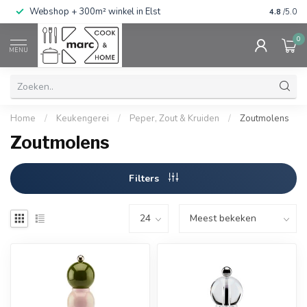
g
Webshop + 300m² winkel in Elst
Gratis ve
4.8
/5.0
0
MENU
Home
/
Keukengerei
/
Peper, Zout & Kruiden
/
Zoutmolens
Zoutmolens
Filters