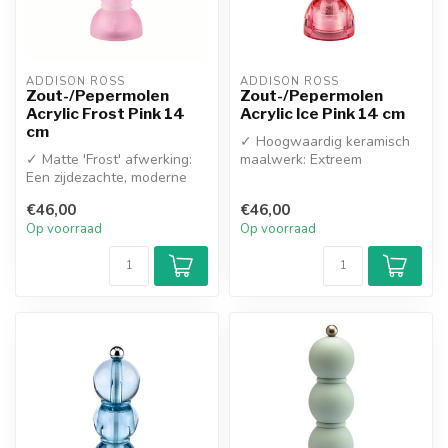
ADDISON ROSS
ADDISON ROSS
Zout-/Pepermolen
Zout-/Pepermolen
Acrylic Frost Pink 14
Acrylic Ice Pink 14 cm
cm
✓ Hoogwaardig keramisch
✓ Matte 'Frost' afwerking:
maalwerk: Extreem
Een zijdezachte, moderne
duurzaam en roestvrij
look voor op tafel
✓ Unieke 'Ice P...
€46,00
€46,00
✓ Hoogwa...
Op voorraad
Op voorraad