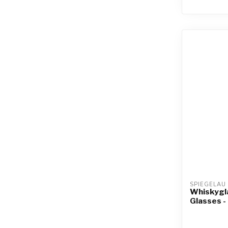
SPIEGELAU
Whiskygla
Glasses -