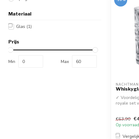
Materiaal
Glas
(1)
Prijs
Min
Max
NACHTMAN
Whiskygla
✓ Voordelig
royale set v
perfe...
€4
€63,90
Op voorraa
Vergelij