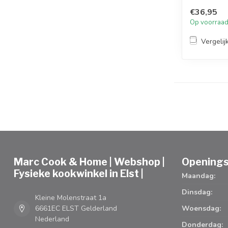
€36,95
Op voorraa
Vergelij
Marc Cook & Home | Webshop |
Openings
Fysieke kookwinkel in Elst |
Maandag:
Dinsdag:
Kleine Molenstraat 1a
6661EC ELST Gelderland
Woensdag:
Nederland
Donderdag: