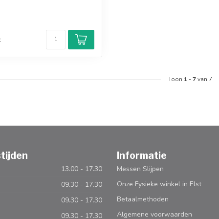
d
k
Toon
1
-
7
van 7
tijden
Informatie
13.00 - 17.30
Messen Slijpen
Onze Fysieke winkel in Elst
09.30 - 17.30
Betaalmethoden
09.30 - 17.30
Algemene voorwaarden
09.30 - 17.30