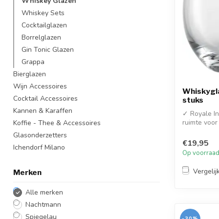
Whiskey Glazen
Whiskey Sets
Cocktailglazen
Borrelglazen
Gin Tonic Glazen
Grappa
Bierglazen
Wijn Accessoires
Whiskygla
Cocktail Accessoires
stuks
Kannen & Karaffen
✓ Royale In
ruimte voor
Koffie - Thee & Accessoires
gro...
Glasonderzetters
€19,95
Ichendorf Milano
Op voorraa
Vergelij
Merken
Alle merken
Nachtmann
Spiegelau
-30%