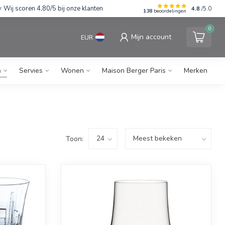
Wij scoren 4,80/5 bij onze klanten
4.8
/5.0
138
beoordelingen
0
Mijn account
EUR
n
Servies
Wonen
Maison Berger Paris
Merken
Toon: