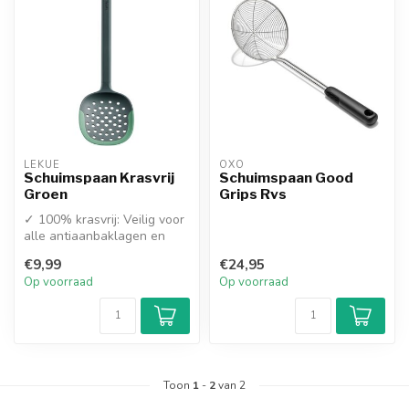
LEKUE
OXO
Schuimspaan Krasvrij
Schuimspaan Good
Groen
Grips Rvs
✓ 100% krasvrij: Veilig voor
alle antiaanbaklagen en
keramische pannen
€9,99
€24,95
✓ Hoogwa...
Op voorraad
Op voorraad
Toon
1
-
2
van 2