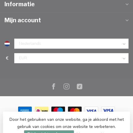
Informatie
Mijn account
€
Door het gebruiken van onze website, ga je akkoord met het
© Copyright 2026 Marc Cook & Home | Webshop | Fysieke
gebruik van cookies om onze website te verbeteren.
kookwinkel in Elst |
- Powered by
Lightspeed
-
Lightspeed design