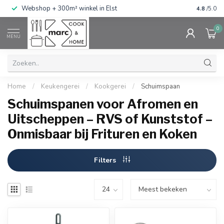
g
Webshop + 300m² winkel in Elst
Gratis ve
4.8
/5.0
0
MENU
Home
/
Keukengerei
/
Kookgerei
/
Schuimspaan
Schuimspanen voor Afromen en
Uitscheppen – RVS of Kunststof –
Onmisbaar bij Frituren en Koken
Filters