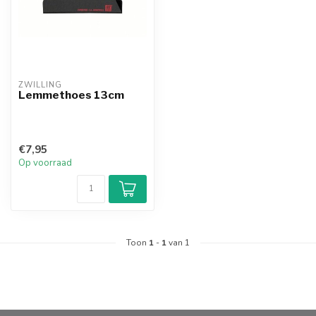
ZWILLING
Lemmethoes 13cm
€7,95
Op voorraad
Toon
1
-
1
van 1