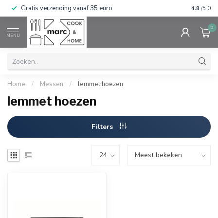
Gratis verzending vanaf 35 euro
⭐⭐⭐⭐⭐ Wij
4.8
/5.0
0
MENU
Home
/
Messen
/
lemmet hoezen
lemmet hoezen
Filters