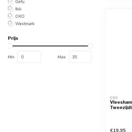
Gefu
Ibili
OXO
Westmark
Prijs
Min
Max
OXO
Vleesham
Tweezijd
€19,95