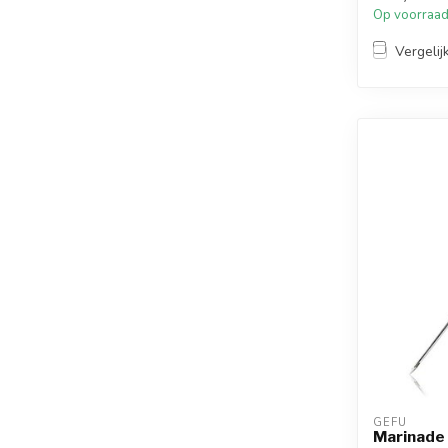
Op voorraa
Vergelij
GEFU
Marinade