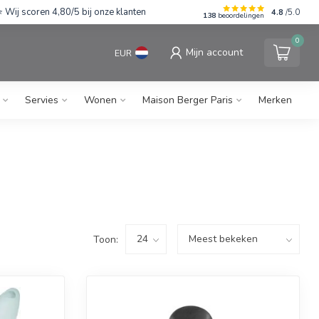
Wij scoren 4,80/5 bij onze klanten
4.8
/5.0
138
beoordelingen
0
Mijn account
EUR
Servies
Wonen
Maison Berger Paris
Merken
Toon: