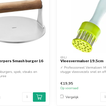
IBILI
rpers Smash burger 16
Vleesvermalser 19.5cm
✓ Professioneel Vermalsen: 
burgers, spek, steaks en
stugge vleesvezels snel en eff
uree
voor o...
€19,95
d
Op voorraad
k
Vergelijk