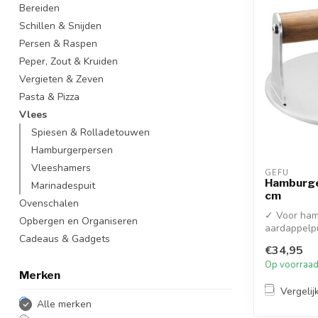
Bereiden
Schillen & Snijden
Persen & Raspen
Peper, Zout & Kruiden
Vergieten & Zeven
Pasta & Pizza
Vlees
Spiesen & Rolladetouwen
Hamburgerpersen
Vleeshamers
GEFU
Hamburge
Marinadespuit
cm
Ovenschalen
✓ Voor ham
Opbergen en Organiseren
aardappelp
Cadeaus & Gadgets
€34,95
Op voorraa
Merken
Vergelij
Alle merken