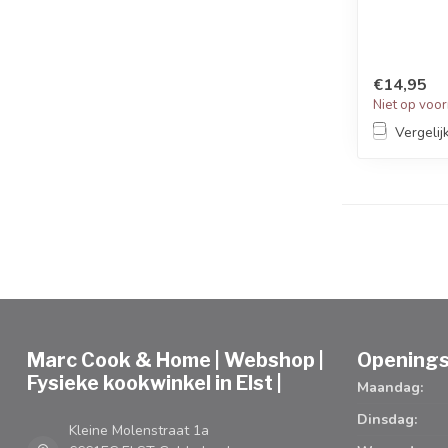
€14,95
Niet op voo
Vergelij
Marc Cook & Home | Webshop |
Openings
Fysieke kookwinkel in Elst |
Maandag:
Dinsdag:
Kleine Molenstraat 1a