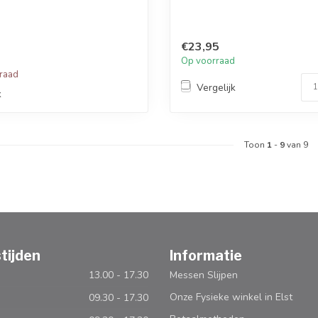
€23,95
Op voorraad
rraad
Vergelijk
k
Toon
1
-
9
van 9
tijden
Informatie
13.00 - 17.30
Messen Slijpen
Onze Fysieke winkel in Elst
09.30 - 17.30