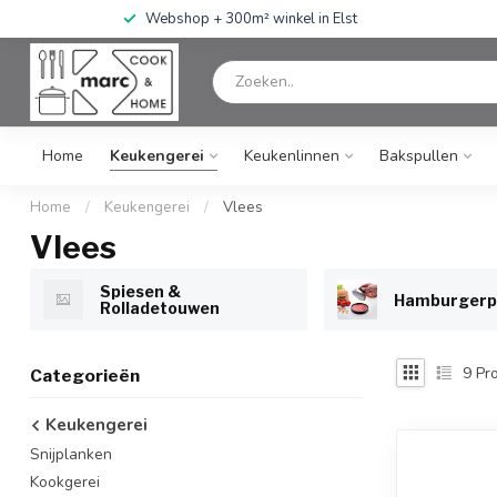
Webshop + 300m² winkel in Elst
Home
Keukengerei
Keukenlinnen
Bakspullen
Home
/
Keukengerei
/
Vlees
Vlees
Spiesen &
Hamburgerp
Rolladetouwen
9
Pro
Categorieën
Keukengerei
Snijplanken
Kookgerei