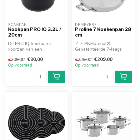
SCANPAN
DEMEYERE
Kookpan PRO IQ 3.2L /
Proline 7 Koekenpan 28
20cm
cm
De PRO IQ-kookpan is
✓ 7-PlyMaterial®:
voorzien van een
Gepatenteerde 7-laags
ergonomische handgrepen
constructie tot aan de rand
€90,00
€209,00
€209,00
€239,00
in gegoten roestvr...
voor een ong...
Op voorraad
Op voorraad