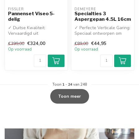
FISSLER
DEMEYERE
Pannenset Viseo 5-
Specialties 3
delig
Aspergepan 4.5L 16cm
✓ Duitse Kwaliteit:
✓ Perfecte Verticale Garing:
Vervaardigd uit
Speciaal ontworpen om
hoogwaardig 18/10 roestvrij
asperges rechtopstaand te
€324,00
€44,95
€399,00
€89,00
staal
kok...
Op voorraad
Op voorraad
✓ Superth...
Toon
1
-
24
van 248
Toon meer