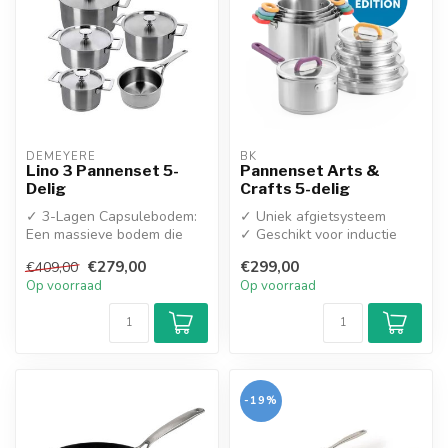
DEMEYERE
BK
Lino 3 Pannenset 5-
Pannenset Arts &
Delig
Crafts 5-delig
✓ 3-Lagen Capsulebodem:
✓ Uniek afgietsysteem
Een massieve bodem die
✓ Geschikt voor inductie
zorgt voor een snelle en
✓ Pannen en deksels zijn
€279,00
€299,00
€409,00
gelijkma...
stape...
Op voorraad
Op voorraad
-19%