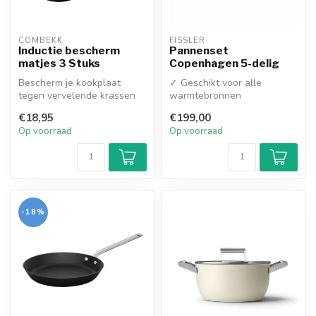
COMBEKK
FISSLER
Inductie bescherm
Pannenset
matjes 3 Stuks
Copenhagen 5-delig
Bescherm je kookplaat
✓ Geschikt voor alle
tegen vervelende krassen
warmtebronnen
én vuil met deze handige
✓
€18,95
€199,00
silicone...
Vaatwasmachinebestendig
Op voorraad
Op voorraad
-18%