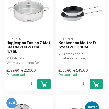
DEMEYERE
SCANPAN
Hapjespan Fusion 7 Met
Koekenpan Maitre D
Glasdeksel 28 cm
Steel 20+28CM
4.75L
✓ Professionele
✓ Optimale
Stratanium+ Laag:
Warmteverdeling: De
Scanpans allerbeste,
hoogwaardige InductoSeal
commerciële anti-aanbakla...
€219,00
€149,00
€329,00
€308,00
bodem zorgt voor een sne...
Op voorraad
Op voorraad
-32%