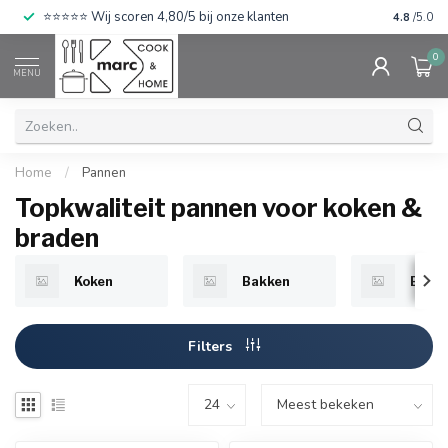
⭐⭐⭐⭐⭐ Wij scoren 4,80/5 bij onze klanten
4.8
/5.0
0
MENU
Home
/
Pannen
Topkwaliteit pannen voor koken &
braden
Koken
Bakken
Brad
Filters