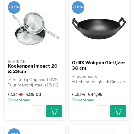
-37%
-10%
SCANPAN
GrillX Wokpan Gietijzer
Koekenpan Impact 20
36 cm
& 28cm
✓ Superieure
✓ Volledig Ongecoat RVS:
Hittebestendigheid: Gietijzer
Puur roestvrij staal (18/10),
kan extreem heet worden
100% PFAS-vrij en
en houdt de w...
€85,00
€44,95
€134,80
€49,95
gegaran...
Op voorraad
Op voorraad