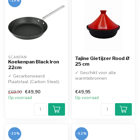
-29%
SCANPAN
Tajine Gietijzer Rood Ø
Koekenpan Black Iron
25 cm
22cm
✓ Geschikt voor alle
✓ Gecarboniseerd
warmtebronnen
Plaatstaal (Carbon Steel):
Combineert de superieure
€49,90
€49,95
€69,90
eigenschapp...
Op voorraad
Op voorraad
-33%
-52%