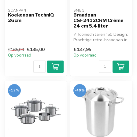
SCANPAN
SMEG
Koekenpan TechnIQ
Braadpan
26cm
CSF2412CRM Crème
24 cm 5.4 liter
✓ Iconisch Jaren '50 Design:
Prachtige retro-braadpan in
glanzend crème met hoog...
€135,00
€137,95
€165,00
Op voorraad
Op voorraad
-19%
-49%