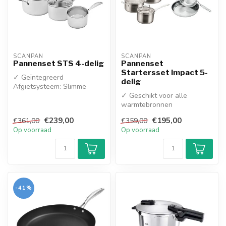
SCANPAN
SCANPAN
Pannenset STS 4-delig
Pannenset
Startersset Impact 5-
✓ Geïntegreerd
delig
Afgietsysteem: Slimme
deksels met ingebouwde
✓ Geschikt voor alle
afgietgaatjes; giet ...
warmtebronnen
✓ Vaatwasserbestendig
€239,00
€195,00
€361,00
€359,00
Op voorraad
Op voorraad
-41%