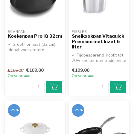
SCANPAN
FISSLER
Koekenpan Pro IQ 32cm
Snelkookpan Vitaquick
Premium met Inzet 6
✓ Groot Formaat (32 cm):
liter
Ideaal voor grotere
gezinnen, feesten en het
✓ Tijdbesparend: Kookt tot
bereiden v...
70% sneller dan traditionele
pannen
€109,00
€199,00
€185,00
✓ Super Power-Bo...
Op voorraad
Op voorraad
-25%
-25%