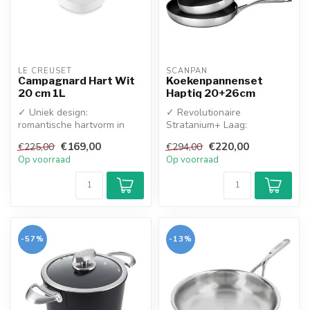
LE CREUSET
SCANPAN
Campagnard Hart Wit
Koekenpannenset
20 cm 1L
Haptiq 20+26cm
✓ Uniek design:
✓ Revolutionaire
romantische hartvorm in
Stratanium+ Laag:
tijdloos: glanzend wit
Commerciële klasse anti-
€169,00
€220,00
€225,00
€294,00
✓ Superieure gar...
aanbaklaag met een mi...
Op voorraad
Op voorraad
-57%
-13%