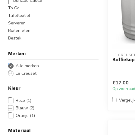
Bunzlau Castle
To Go
Tafeltextiel
Serveren
Buiten eten
Bestek
Merken
LE CREUSE
Koffiekop
Alle merken
Le Creuset
€17,00
Kleur
Op voorraa
Vergelij
Roze
(1)
Blauw
(2)
Oranje
(1)
Materiaal