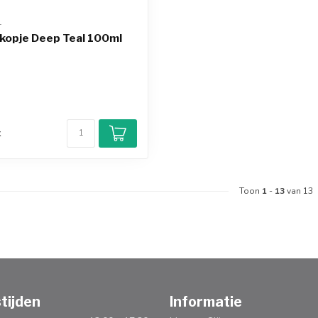
T
kopje Deep Teal 100ml
d
k
Toon
1
-
13
van 13
tijden
Informatie