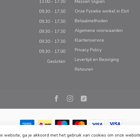
13.00 - 17.30
Messen Slijpen
Onze Fysieke winkel in Elst
09.30 - 17.30
Betaalmethoden
09.30 - 17.30
Algemene voorwaarden
09.30 - 17.30
Klantenservice
09.30 - 17.30
Privacy Policy
09.30 - 17.00
Levertijd en Bezorging
Gesloten
Retouren
e website, ga je akkoord met het gebruik van cookies om onze websit
ome | Webshop | Fysieke kookwinkel in Elst |
- Powered by
Lightspeed
-
Lig