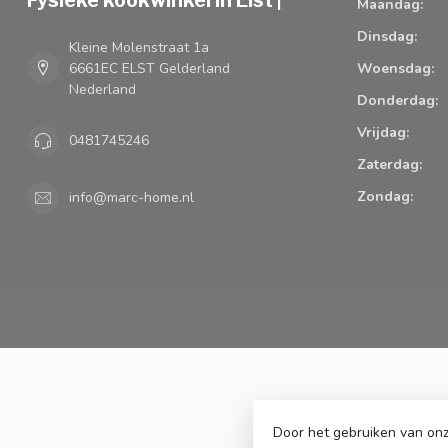
Maandag:
Dinsdag:
Kleine Molenstraat 1a
6661EC ELST Gelderland
Woensdag:
Nederland
Donderdag:
Vrijdag:
0481745246
Zaterdag:
Zondag:
info@marc-home.nl
Door het gebruiken van onz
© Copyright 2026 Marc Cook & H