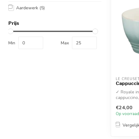
Aardewerk
(5)
Prijs
Min
Max
LE CREUSE
Cappucci
✓ Royale in
cappuccino,
✓ H...
€24,00
Op voorraa
Vergelij