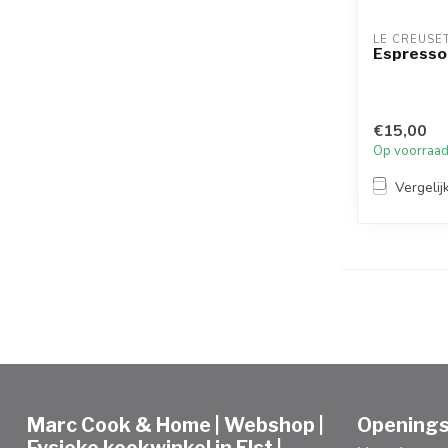
LE CREUSE
Espresso
€15,00
Op voorraa
Vergelij
Marc Cook & Home | Webshop |
Openings
Fysieke kookwinkel in Elst |