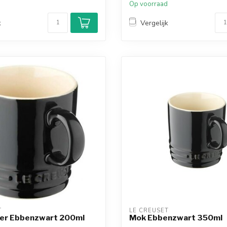
d
Op voorraad
k
Vergelijk
T
LE CREUSET
ker Ebbenzwart 200ml
Mok Ebbenzwart 350ml