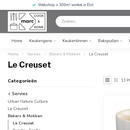
Webshop + 300m² winkel in Elst
Home
Keukengerei
Keukenlinnen
Bakspullen
Home
/
Servies
/
Bekers & Mokken
/
Le Creuset
Le Creuset
13
P
Categorieën
Servies
Urban Nature Culture
Le Creuset
Bekers & Mokken
Le Creuset