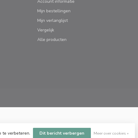
Account informatie
Mijn bestellingen
Mijn verlanglijst
Vergelijk
Alle producten
e te verbeteren.
Dit bericht verbergen
Meer over cookies »
htspeed design
by
Dyvelopment