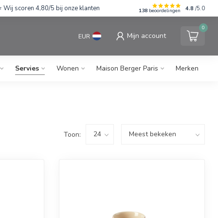
Wij scoren 4,80/5 bij onze klanten
4.8
/5.0
138
beoordelingen
0
Mijn account
EUR
Servies
Wonen
Maison Berger Paris
Merken
Toon: