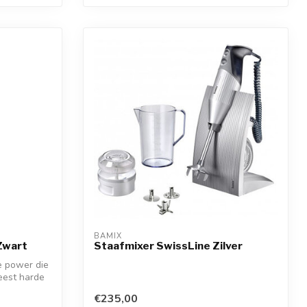
BAMIX
Zwart
Staafmixer SwissLine Zilver
e power die
eest harde
€235,00