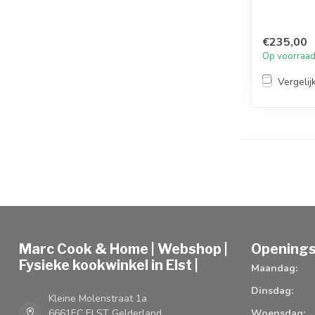
€235,00
Op voorraa
Vergelij
Marc Cook & Home | Webshop |
Openings
Fysieke kookwinkel in Elst |
Maandag:
Dinsdag:
Kleine Molenstraat 1a
6661EC ELST Gelderland
Woensdag: