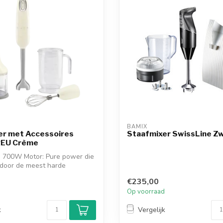
BAMIX
er met Accessoires
Staafmixer SwissLine Z
EU Crème
e 700W Motor: Pure power die
 door de meest harde
€235,00
d
Op voorraad
k
Vergelijk