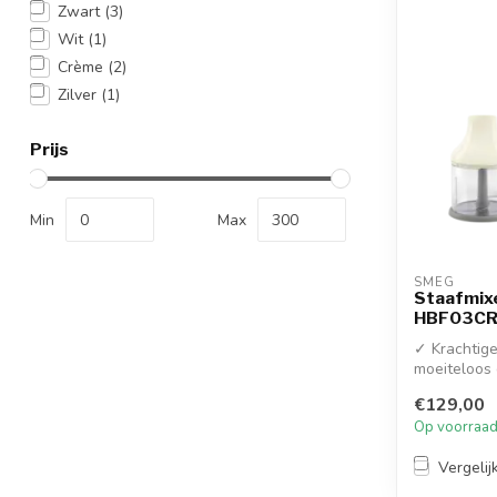
Zwart
(3)
Wit
(1)
Crème
(2)
Zilver
(1)
Prijs
Min
Max
SMEG
Staafmix
HBF03CR
✓ Krachtig
moeiteloos
ingrediënt...
€129,00
Op voorraa
Vergelij