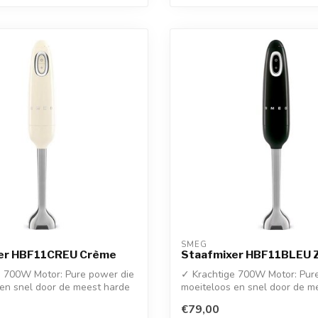
SMEG
er HBF11CREU Crème
Staafmixer HBF11BLEU 
e 700W Motor: Pure power die
✓ Krachtige 700W Motor: Pur
en snel door de meest harde
moeiteloos en snel door de m
in...
€79,00