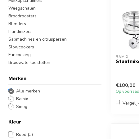
Melkopschuimers
Weegschalen
Broodroosters
Blenders
Handmixers
Sapmachines en citruspersen
Slowcookers
Funcooking
BAMIX
Staafmix
Bruiswatertoestellen
Merken
€180,00
Alle merken
Op voorraa
Bamix
Vergelij
Smeg
Kleur
Rood
(3)