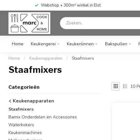
Webshop + 300m² winkel in Elst
Home
Keukengerei
Keukenlinnen
Bakspullen
Home
/
Keukenapparaten
/
Staafmixers
Staafmixers
10
P
Categorieën
Keukenapparaten
Staafmixers
Bamix Onderdelen en Accessoires
Waterkokers
Keukenmachines