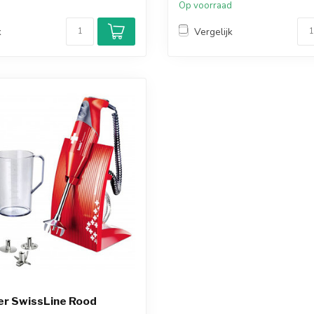
d
Op voorraad
k
Vergelijk
er SwissLine Rood