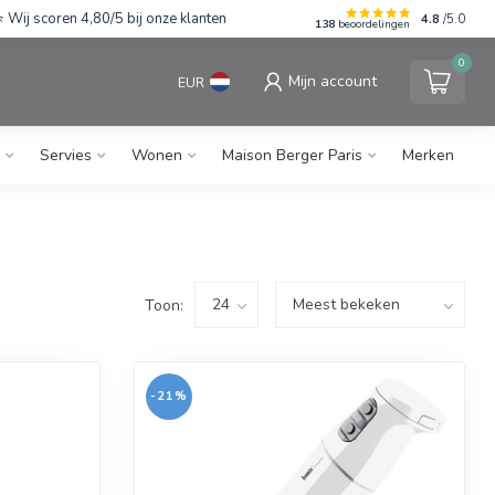
Wij scoren 4,80/5 bij onze klanten
4.8
/5.0
138
beoordelingen
0
Mijn account
EUR
Servies
Wonen
Maison Berger Paris
Merken
Toon:
-21%