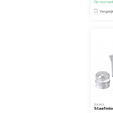
Op voorraa
Vergelij
BAMIX
Staafmix