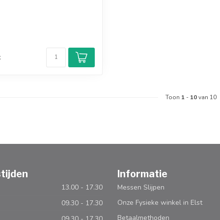
d
k
Toon
1
-
10
van 10
tijden
Informatie
13.00 - 17.30
Messen Slijpen
Onze Fysieke winkel in Elst
09.30 - 17.30
Betaalmethoden
09.30 - 17.30