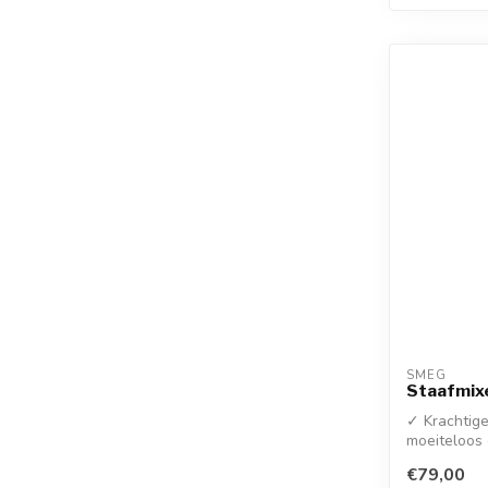
SMEG
Staafmix
✓ Krachtig
moeiteloos 
in...
€79,00