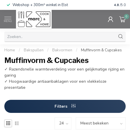
g
Webshop + 300m² winkel in Elst
Gratis ve
4.8
/5.0
0
MENU
Home
/
Bakspullen
/
Bakvormen
/
Muffinvorm & Cupcakes
Muffinvorm & Cupcakes
✓ Razendsnelle warmteverdeling voor een gelijkmatige rijzing en
garing
✓ Hoogwaardige antiaanbaklagen voor een vlekkeloze
presentatie
Filters