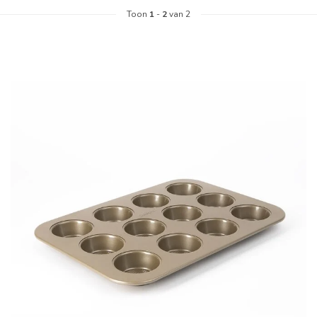
Toon
1
-
2
van 2