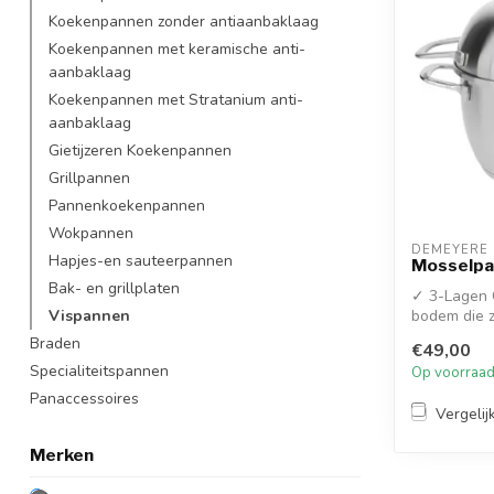
Koekenpannen zonder antiaanbaklaag
Koekenpannen met keramische anti-
aanbaklaag
Koekenpannen met Stratanium anti-
aanbaklaag
Gietijzeren Koekenpannen
Grillpannen
Pannenkoekenpannen
Wokpannen
DEMEYERE
Hapjes-en sauteerpannen
Mosselpan
Bak- en grillplaten
✓ 3-Lagen 
Vispannen
bodem die z
warmteopna
Braden
€49,00
Specialiteitspannen
Op voorraa
Panaccessoires
Vergelij
Merken