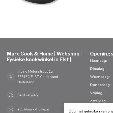
Marc Cook & Home | Webshop |
Openings
Fysieke kookwinkel in Elst |
Maandag:
Dinsdag:
Kleine Molenstraat 1a
6661EC ELST Gelderland
Woensdag:
Nederland
Donderdag:
Vrijdag:
0481745246
Zaterdag:
Zondag:
info@marc-home.nl
Door het gebruiken van onz