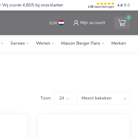
Wij scoren 4,80/5 bij onze klanten
4.8
/5.0
138
beoordelingen
0
Mijn account
EUR
Servies
Wonen
Maison Berger Paris
Merken
Toon: