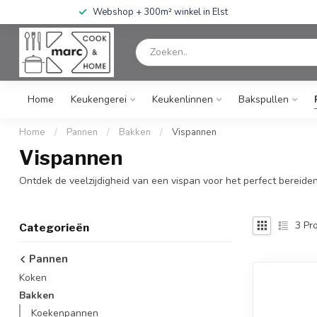
Webshop + 300m² winkel in Elst
Home
Keukengerei
Keukenlinnen
Bakspullen
Home
/
Pannen
/
Bakken
/
Vispannen
Vispannen
Ontdek de veelzijdigheid van een vispan voor het perfect bereiden
3
Pro
Categorieën
Pannen
Koken
Bakken
Koekenpannen