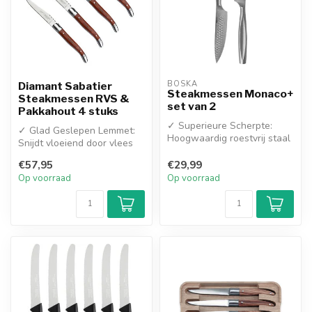
BOSKA
Diamant Sabatier
Steakmessen Monaco+
Steakmessen RVS &
set van 2
Pakkahout 4 stuks
✓ Superieure Scherpte:
✓ Glad Geslepen Lemmet:
Hoogwaardig roestvrij staal
Snijdt vloeiend door vlees
voor moeiteloos snijden
zonder te scheuren,
✓ Gl...
€57,95
€29,99
waardoor ...
Op voorraad
Op voorraad