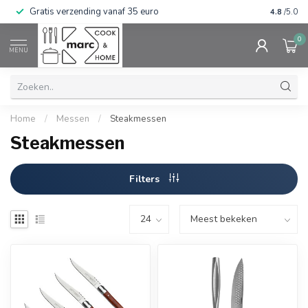
Gratis verzending vanaf 35 euro
⭐⭐⭐⭐⭐ Wij
4.8
/5.0
0
MENU
Home
/
Messen
/
Steakmessen
Steakmessen
Filters