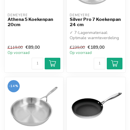
DEMEYERE
DEMEYERE
Athena 5 Koekenpan
Silver Pro 7 Koekenpan
20cm
24 cm
✓ 7-Lagenmateriaal:
Optimale warmteverdeling
tot aan de rand van de pan
€89,00
€189,00
€119,00
€239,00
✓ Tripl...
Op voorraad
Op voorraad
-14%