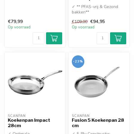
✓ ** PFAS-vrij & Gezond
bakken**
✓ Geschikt voor alle
€79,99
€94,95
€109,00
warmtebronnen
Op voorraad
Op voorraad
✓ Razendsn...
-23%
SCANPAN
SCANPAN
Koekenpan Impact
Fusion 5 Koekenpan 28
28cm
cm
✓ Optimale
✓ 5-Ply Constructie: