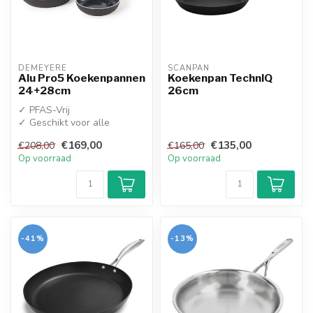
DEMEYERE
SCANPAN
Alu Pro5 Koekenpannen
Koekenpan TechnIQ
24+28cm
26cm
✓ PFAS-Vrij
✓ Geschikt voor alle
warmtebronnen
€169,00
€135,00
€208,00
€165,00
Op voorraad
Op voorraad
-41%
-13%