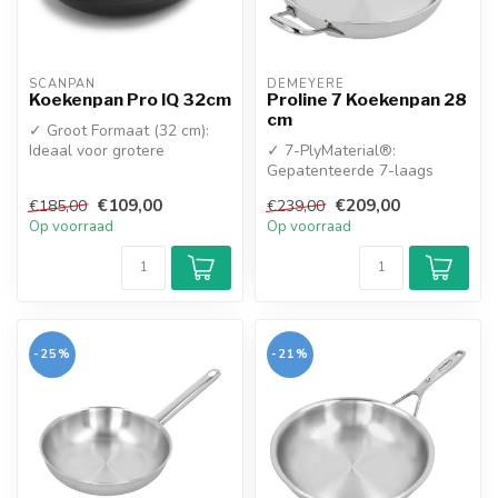
SCANPAN
DEMEYERE
Koekenpan Pro IQ 32cm
Proline 7 Koekenpan 28
cm
✓ Groot Formaat (32 cm):
Ideaal voor grotere
✓ 7-PlyMaterial®:
gezinnen, feesten en het
Gepatenteerde 7-laags
bereiden v...
constructie tot aan de rand
€109,00
€209,00
€185,00
€239,00
voor een ong...
Op voorraad
Op voorraad
-25%
-21%