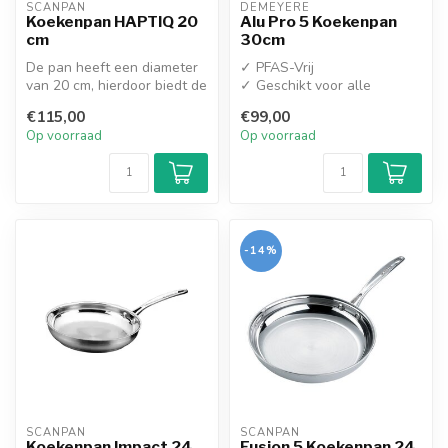
SCANPAN
DEMEYERE
Koekenpan HAPTIQ 20
Alu Pro 5 Koekenpan
cm
30cm
De pan heeft een diameter
✓ PFAS-Vrij
van 20 cm, hierdoor biedt de
✓ Geschikt voor alle
pan genoeg ruimte om bijv...
warmtebronnen
€115,00
€99,00
Op voorraad
Op voorraad
-14%
SCANPAN
SCANPAN
Koekenpan Impact 24
Fusion 5 Koekenpan 24