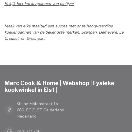
Bekijk hier koekenpannen van gietijzer
Maak van elke maaltijd een succes met onze hoogwaardige
koekenpannen van de bekendste merken:
Scanpan
,
Demeyere
,
Le
Creuset
en
Greenpan
.
Marc Cook & Home | Webshop | Fysieke
kookwinkel in Elst |
Kleine Molenstraat 1a
6661EC ELST Gelderland
Nederland
0481745246