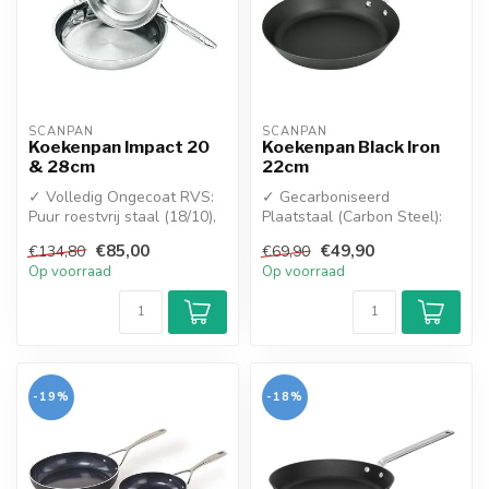
SCANPAN
SCANPAN
Koekenpan Impact 20
Koekenpan Black Iron
& 28cm
22cm
✓ Volledig Ongecoat RVS:
✓ Gecarboniseerd
Puur roestvrij staal (18/10),
Plaatstaal (Carbon Steel):
100% PFAS-vrij en
Combineert de superieure
€85,00
€49,90
€134,80
€69,90
gegaran...
eigenschapp...
Op voorraad
Op voorraad
-19%
-18%