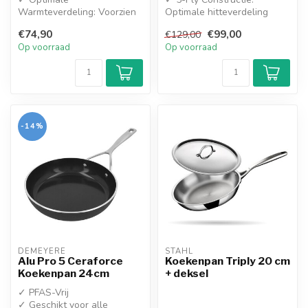
Warmteverdeling: Voorzien
Optimale hitteverdeling
van een dikke sandwich-
door vijf lagen staal en
€74,90
€99,00
€129,00
aluminiumbodem die z...
aluminium....
Op voorraad
Op voorraad
-14%
DEMEYERE
STAHL
Alu Pro 5 Ceraforce
Koekenpan Triply 20 cm
Koekenpan 24cm
+ deksel
✓ PFAS-Vrij
✓ Geschikt voor alle