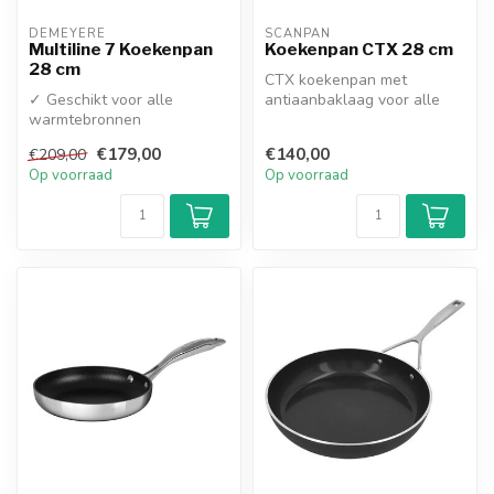
DEMEYERE
SCANPAN
Multiline 7 Koekenpan
Koekenpan CTX 28 cm
28 cm
CTX koekenpan met
✓ Geschikt voor alle
antiaanbaklaag voor alle
warmtebronnen
soorten fornuizen.
✓ Uitmuntende
€179,00
€140,00
€209,00
warmteverdeling tot de
Op voorraad
Op voorraad
rand do...