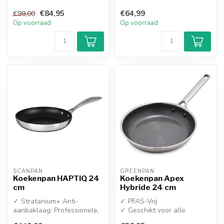
warmtebronnen
€84,95
€64,99
€99,00
Op voorraad
Op voorraad
SCANPAN
GREENPAN
Koekenpan HAPTIQ 24
Koekenpan Apex
cm
Hybride 24 cm
✓ Stratanium+ Anti-
✓ PFAS-Vrij
aanbaklaag: Professionele,
✓ Geschikt voor alle
getextureerde coating voor
warmtebronnen