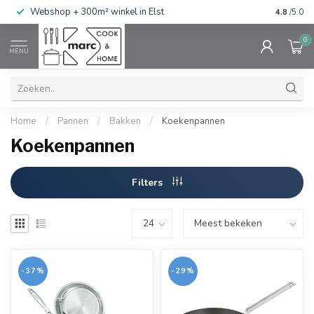
g
Webshop + 300m² winkel in Elst
Gratis ve
4.8
/5.0
0
MENU
Home
/
Pannen
/
Bakken
/
Koekenpannen
Koekenpannen
Filters
-37%
-29%