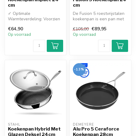
cm
cm
✓ Optimale
De Fusion 5 roestvrijstalen
Warmteverdeling: Voorzien
koekenpan is een pan met
van een dikke sandwich-
lage gebogen zijkanten,
€64,90
€89,95
€105,00
aluminiumbodem die z...
waa...
Op voorraad
Op voorraad
-13%
STAHL
DEMEYERE
Koekenpan Hybrid Met
Alu Pro 5 Ceraforce
Glazen Deksel 24cm
Koekenpan 28cm