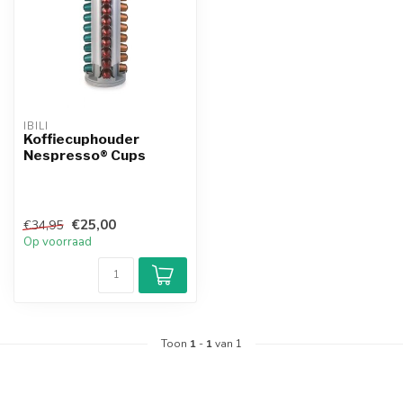
IBILI
Koffiecuphouder
Nespresso® Cups
€25,00
€34,95
Op voorraad
Toon
1
-
1
van 1