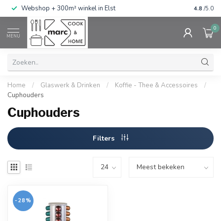
g
Webshop + 300m² winkel in Elst
Gratis ve
4.8
/5.0
0
MENU
Home
/
Glaswerk & Drinken
/
Koffie - Thee & Accessoires
/
Cuphouders
Cuphouders
Filters
-28%