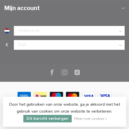
Mijn account
€
Door het gebruiken van onze website, ga je akkoord met het
© Copyright 2026 Marc Cook & Home | Webshop | Fysieke
gebruik van cookies om onze website te verbeteren.
kookwinkel in Elst |
- Powered by
Lightspeed
-
Lightspeed design
Dit bericht verbergen
by
Dyvelopment
Meer over cookies »