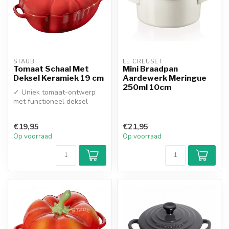
STAUB
LE CREUSET
Tomaat Schaal Met
Mini Braadpan
Deksel Keramiek 19 cm
Aardewerk Meringue
250ml 10cm
✓ Uniek tomaat-ontwerp
met functioneel deksel
✓ Oven- en
magnetronbestendig: va...
€19,95
€21,95
Op voorraad
Op voorraad