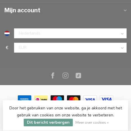
Mijn account
€
Door het gebruiken van onze website, ga je akkoord met het
© Copyright 2026 Marc Cook & Home | Webshop | Fysieke
gebruik van cookies om onze website te verbeteren.
kookwinkel in Elst |
- Powered by
Lightspeed
-
Lightspeed design
Dit bericht verbergen
by
Dyvelopment
Meer over cookies »