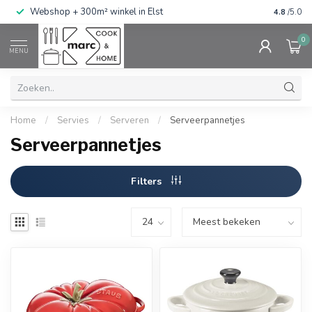
g
Webshop + 300m² winkel in Elst
Gratis ve
4.8
/5.0
0
MENU
Home
/
Servies
/
Serveren
/
Serveerpannetjes
Serveerpannetjes
Filters