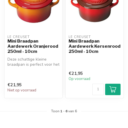
LE CREUSET
LE CREUSET
Mini Braadpan
Mini Braadpan
Aardewerk Oranjerood
Aardewerk Kersenrood
250ml - 10cm
250ml - 10cm
Deze schattige kleine
braadpan is perfect voor het
bereiden en serveren van
€21,95
enke...
Op voorraad
€21,95
Niet op voorraad
Toon
1
-
6
van 6