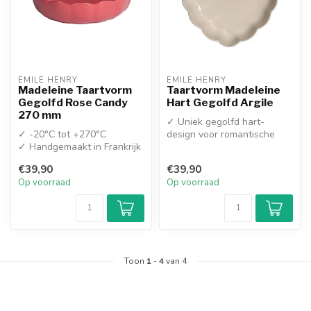
EMILE HENRY
EMILE HENRY
Madeleine Taartvorm
Taartvorm Madeleine
Gegolfd Rose Candy
Hart Gegolfd Argile
270 mm
✓ Uniek gegolfd hart-
✓ -20°C tot +270°C
design voor romantische
✓ Handgemaakt in Frankrijk
bakcreaties
✓ Extreem krasbestendi...
€39,90
€39,90
Op voorraad
Op voorraad
Toon
1
-
4
van 4