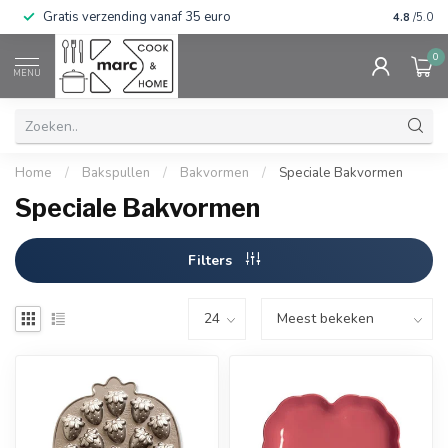
Gratis verzending vanaf 35 euro
⭐⭐⭐⭐⭐ Wij
4.8
/5.0
0
MENU
Home
/
Bakspullen
/
Bakvormen
/
Speciale Bakvormen
Speciale Bakvormen
Filters