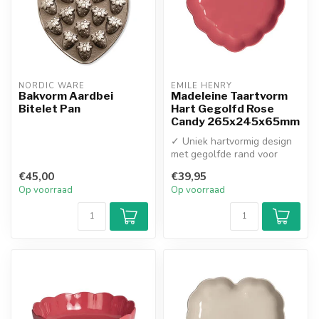
NORDIC WARE
EMILE HENRY
Bakvorm Aardbei
Madeleine Taartvorm
Bitelet Pan
Hart Gegolfd Rose
Candy 265x245x65mm
✓ Uniek hartvormig design
met gegolfde rand voor
romantische baksels
€45,00
€39,95
✓ Hoogwaar...
Op voorraad
Op voorraad