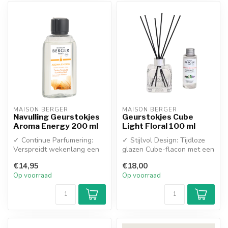
MAISON BERGER
MAISON BERGER
Navulling Geurstokjes
Geurstokjes Cube
Aroma Energy 200 ml
Light Floral 100 ml
✓ Continue Parfumering:
✓ Stijlvol Design: Tijdloze
Verspreidt wekenlang een
glazen Cube-flacon met een
subtiele, activerende geur
luxe zilveren ring
€14,95
€18,00
zond...
✓ Str...
Op voorraad
Op voorraad