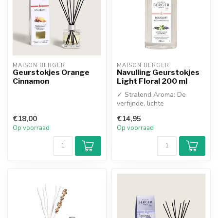
MAISON BERGER
MAISON BERGER
Geurstokjes Orange
Navulling Geurstokjes
Cinnamon
Light Floral 200 ml
✓ Stralend Aroma: De
verfijnde, lichte
bloemengeur van Lumière
€18,00
€14,95
Florale (Light Fl...
Op voorraad
Op voorraad