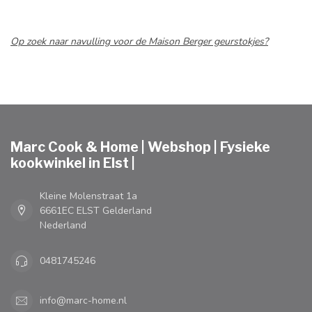
Op zoek naar navulling voor de Maison Berger geurstokjes?
Marc Cook & Home | Webshop | Fysieke
kookwinkel in Elst |
Kleine Molenstraat 1a
6661EC ELST Gelderland
Nederland
0481745246
info@marc-home.nl