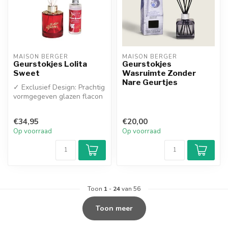
MAISON BERGER
MAISON BERGER
Geurstokjes Lolita
Geurstokjes
Sweet
Wasruimte Zonder
Nare Geurtjes
✓ Exclusief Design: Prachtig
vormgegeven glazen flacon
met luxe goudkleurige ele...
€34,95
€20,00
Op voorraad
Op voorraad
Toon
1
-
24
van 56
Toon meer