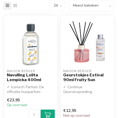
MAISON BERGER
MAISON BERGER
Navulling Lolita
Geurstokjes Estival
Lempicka 400ml
90ml Fruity Sun
✓ Iconisch Parfum: De
✓ Continue
officiële huisparfum-
Geurverspreiding:
interpretatie van het
Parfumeert de ruimte
€23,95
beroemde Lolita...
wekenlang op een subtiele,
Op voorraad
gel...
€12,95
Niet op voorraad