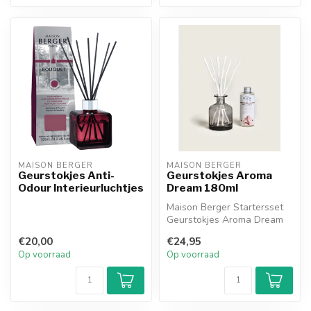
MAISON BERGER
MAISON BERGER
Geurstokjes Anti-
Geurstokjes Aroma
Odour Interieurluchtjes
Dream 180ml
Maison Berger Startersset
Geurstokjes Aroma Dream
180 ml: rustgevende geur
€20,00
€24,95
van p...
Op voorraad
Op voorraad