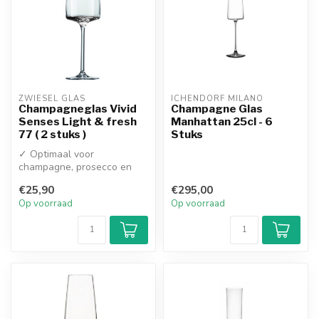
ZWIESEL GLAS
ICHENDORF MILANO
Champagneglas Vivid
Champagne Glas
Senses Light & fresh
Manhattan 25cl - 6
77 ( 2 stuks )
Stuks
✓ Optimaal voor
champagne, prosecco en
zeer frisse witte wijnen
€25,90
€295,00
✓ Met bruispunt...
Op voorraad
Op voorraad