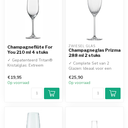
ZWIESEL GLAS
Champagneflûte For
Champagneglas Prizma
You 210 ml 4 stuks
288 ml 2 stuks
✓ Gepatenteerd Tritan®
✓ Complete Set van 2
Kristalglas: Extreem
Glazen: Ideaal voor een
krasbestendig, uitzonderlijk
romantische toost met z'n
helder ...
€19,95
€25,90
tweeën of...
Op voorraad
Op voorraad