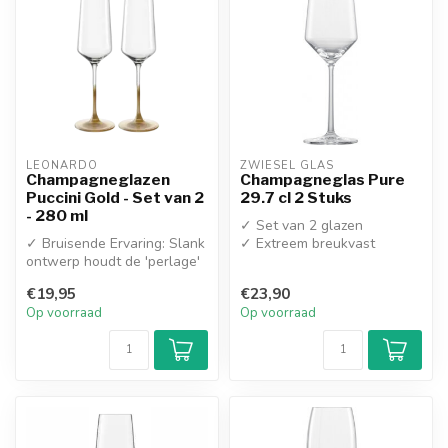
LEONARDO
ZWIESEL GLAS
Champagneglazen
Champagneglas Pure
Puccini Gold - Set van 2
29.7 cl 2 Stuks
- 280 ml
✓ Set van 2 glazen
✓ Bruisende Ervaring: Slank
✓ Extreem breukvast
ontwerp houdt de 'perlage'
Tritan® kristal
(bubbels) langer actief
€19,95
€23,90
...
Op voorraad
Op voorraad