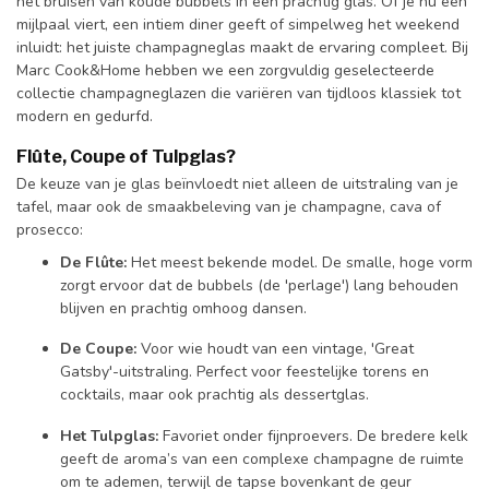
het bruisen van koude bubbels in een prachtig glas. Of je nu een
mijlpaal viert, een intiem diner geeft of simpelweg het weekend
inluidt: het juiste champagneglas maakt de ervaring compleet. Bij
Marc Cook&Home hebben we een zorgvuldig geselecteerde
collectie champagneglazen die variëren van tijdloos klassiek tot
modern en gedurfd.
Flûte, Coupe of Tulpglas?
De keuze van je glas beïnvloedt niet alleen de uitstraling van je
tafel, maar ook de smaakbeleving van je champagne, cava of
prosecco:
De Flûte:
Het meest bekende model. De smalle, hoge vorm
zorgt ervoor dat de bubbels (de 'perlage') lang behouden
blijven en prachtig omhoog dansen.
De Coupe:
Voor wie houdt van een vintage, 'Great
Gatsby'-uitstraling. Perfect voor feestelijke torens en
cocktails, maar ook prachtig als dessertglas.
Het Tulpglas:
Favoriet onder fijnproevers. De bredere kelk
geeft de aroma’s van een complexe champagne de ruimte
om te ademen, terwijl de tapse bovenkant de geur