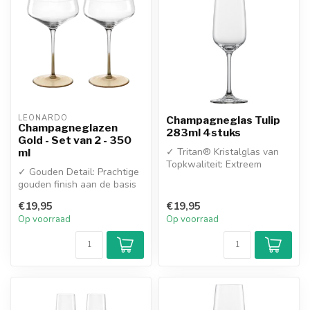
LEONARDO
Champagneglas Tulip
Champagneglazen
283ml 4stuks
Gold - Set van 2 - 350
✓ Tritan® Kristalglas van
ml
Topkwaliteit: Extreem
✓ Gouden Detail: Prachtige
breukvast, krasbestendig en
gouden finish aan de basis
voor...
van de kelk voor extra sch...
€19,95
€19,95
Op voorraad
Op voorraad