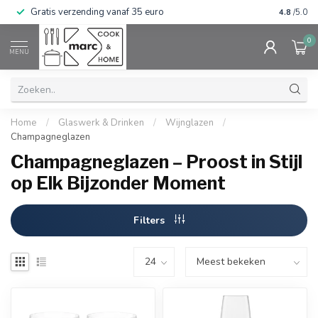
Gratis verzending vanaf 35 euro
⭐⭐⭐⭐⭐ Wij
4.8
/5.0
0
MENU
Home
/
Glaswerk & Drinken
/
Wijnglazen
/
Champagneglazen
Champagneglazen – Proost in Stijl
op Elk Bijzonder Moment
Filters