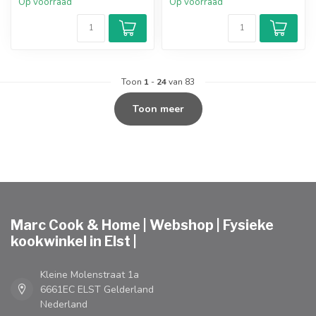
Op voorraad
Op voorraad
Toon
1
-
24
van 83
Toon meer
Marc Cook & Home | Webshop | Fysieke
kookwinkel in Elst |
Kleine Molenstraat 1a
6661EC ELST Gelderland
Nederland