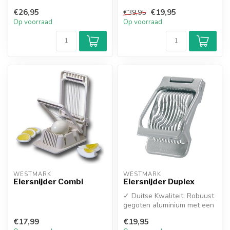
wordt het koken van pasta
€26,95
€19,95
€39,95
een waar...
Op voorraad
Op voorraad
WESTMARK
WESTMARK
Eiersnijder Combi
Eiersnijder Duplex
✓ Duitse Kwaliteit: Robuust
gegoten aluminium met een
duurzame coating.
€17,99
€19,95
✓ RVS D...