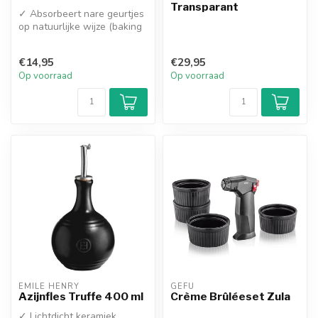
Transparant
✓ Absorbeert nare geurtjes
op natuurlijke wijze (baking
soda)
✓ Duurzaam & Navu...
€14,95
€29,95
Op voorraad
Op voorraad
EMILE HENRY
GEFU
Azijnfles Truffe 400 ml
Crème Brûléeset Zula
✓ Lichtdicht keramiek