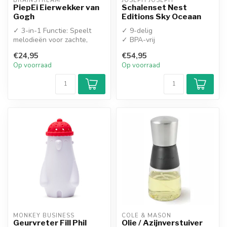
BRAINSTREAM
JOSEPH JOSEPH
PiepEi Eierwekker van
Schalenset Nest
Gogh
Editions Sky Oceaan
✓ 3-in-1 Functie: Speelt
✓ 9-delig
melodieën voor zachte,
✓ BPA-vrij
medium en hardgekookte
€24,95
€54,95
eieren
Op voorraad
Op voorraad
✓...
MONKEY BUSINESS
COLE & MASON
Geurvreter Fill Phil
Olie / Azijnverstuiver