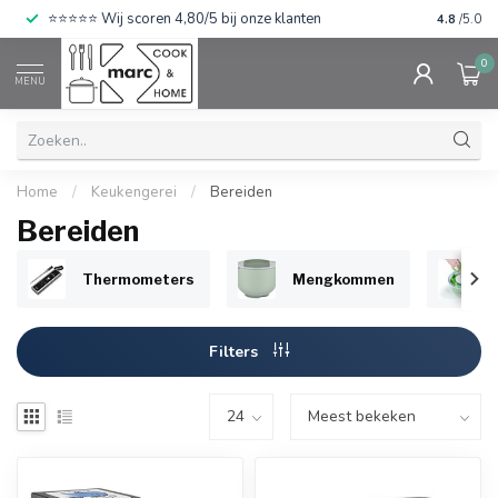
⭐⭐⭐⭐⭐ Wij scoren 4,80/5 bij onze klanten
4.8
/5.0
0
MENU
Home
/
Keukengerei
/
Bereiden
Bereiden
Thermometers
Mengkommen
Filters