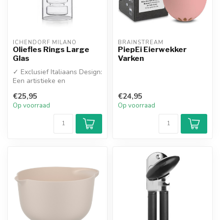
ICHENDORF MILANO
BRAINSTREAM
Oliefles Rings Large
PiepEi Eierwekker
Glas
Varken
✓ Exclusief Italiaans Design:
Een artistieke en
functionele toevoeging aan
€25,95
€24,95
elke ...
Op voorraad
Op voorraad