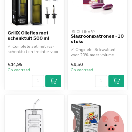
ISI CULINARY
GrillX Oliefles met
Slagroompatronen - 10
schenktuit 500 ml
stuks
✓ Complete set met rvs-
✓ Originele iSi kwaliteit
schenktuit en trechter voor
voor 20% meer volume
morsvrij doseren
✓ Individueel gewogen voor
✓ Luxe glaz...
€14,95
€9,50
een c...
Op voorraad
Op voorraad