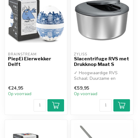
BRAINSTREAM
ZYLISS
PiepEi Eierwekker
Slacentrifuge RVS met
Delft
Drukknop Maat S
✓ Hoogwaardige RVS
Schaal: Duurzame en
stijlvolle roestvrijstalen kom
€24,95
€59,95
die ook pe...
Op voorraad
Op voorraad