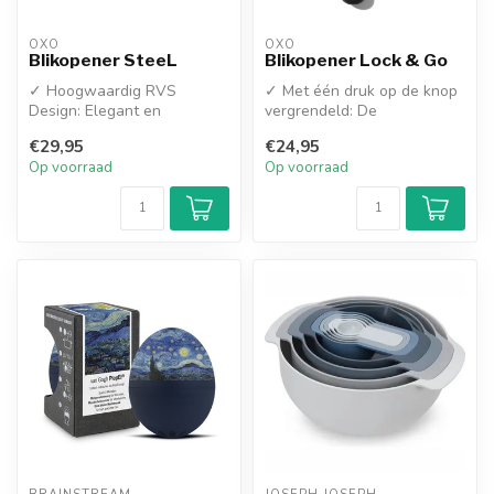
OXO
OXO
Blikopener SteeL
Blikopener Lock & Go
✓ Hoogwaardig RVS
✓ Met één druk op de knop
Design: Elegant en
vergrendeld: De
duurzaam ontwerp van
handgrepen klemmen
€29,95
€24,95
geborsteld roestvrij s...
automatisch vast op...
Op voorraad
Op voorraad