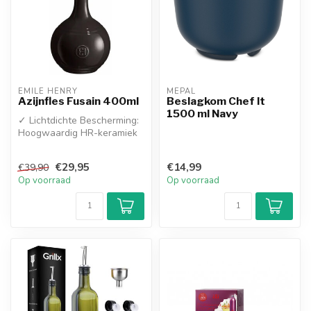
EMILE HENRY
MEPAL
Azijnfles Fusain 400ml
Beslagkom Chef It
1500 ml Navy
✓ Lichtdichte Bescherming:
Hoogwaardig HR-keramiek
beschermt je azijn tegen
lich...
€29,95
€14,99
€39,90
Op voorraad
Op voorraad