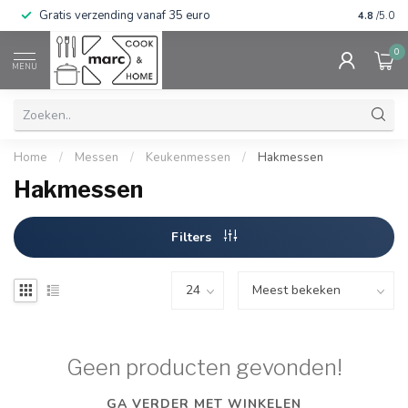
Gratis verzending vanaf 35 euro
⭐⭐⭐⭐⭐ Wij
4.8
/5.0
0
MENU
Home
/
Messen
/
Keukenmessen
/
Hakmessen
Hakmessen
Filters
Geen producten gevonden!
GA VERDER MET WINKELEN