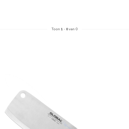
Toon
1
-
0
van 0