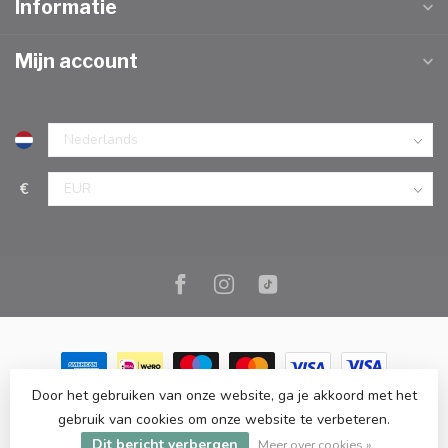
Informatie
Mijn account
€
Door het gebruiken van onze website, ga je akkoord met het
© Copyright 2026 Marc Cook & Home | Webshop | Fysieke
gebruik van cookies om onze website te verbeteren.
kookwinkel in Elst |
- Powered by
Lightspeed
-
Lightspeed design
Dit bericht verbergen
by
Dyvelopment
Meer over cookies »