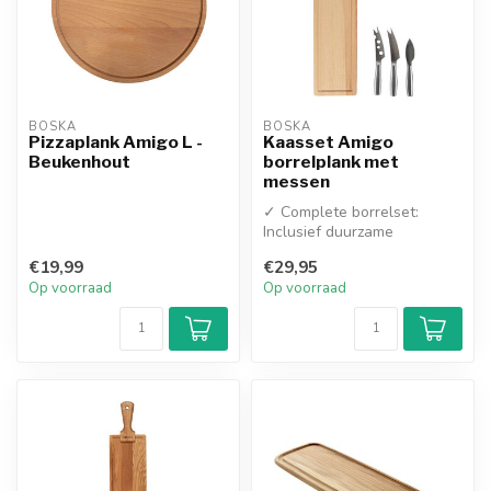
BOSKA
BOSKA
Pizzaplank Amigo L -
Kaasset Amigo
Beukenhout
borrelplank met
messen
✓ Complete borrelset:
Inclusief duurzame
beukenhouten plank en 3
€19,99
€29,95
messen
Op voorraad
Op voorraad
✓ Voor ...