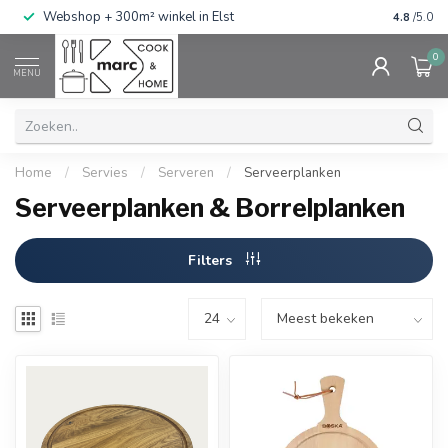
g
Webshop + 300m² winkel in Elst
Gratis ve
4.8
/5.0
0
MENU
Home
/
Servies
/
Serveren
/
Serveerplanken
Serveerplanken & Borrelplanken
Filters