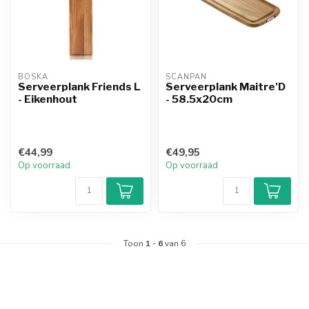
BOSKA
SCANPAN
Serveerplank Friends L
Serveerplank Maitre'D
- Eikenhout
- 58.5x20cm
€44,99
€49,95
Op voorraad
Op voorraad
Toon
1
-
6
van 6