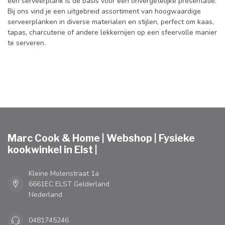
een serveerplank is de basis voor een onvergetelijke presentatie.
Bij ons vind je een uitgebreid assortiment van hoogwaardige
serveerplanken in diverse materialen en stijlen, perfect om kaas,
tapas, charcuterie of andere lekkernijen op een sfeervolle manier
te serveren.
Marc Cook & Home | Webshop | Fysieke
kookwinkel in Elst |
Kleine Molenstraat 1a
6661EC ELST Gelderland
Nederland
0481745246