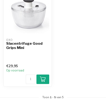
OXO
Slacentrifuge Good
Grips Mini
€29,95
Op voorraad
Toon
1
-
5
van 5