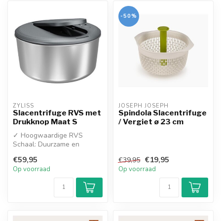
-50%
ZYLISS
JOSEPH JOSEPH
Slacentrifuge RVS met
Spindola Slacentrifuge
Drukknop Maat S
/ Vergiet ø 23 cm
✓ Hoogwaardige RVS
Schaal: Duurzame en
stijlvolle roestvrijstalen kom
€59,95
€19,95
€39,95
die ook pe...
Op voorraad
Op voorraad