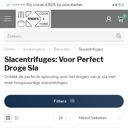
⭐⭐⭐⭐⭐ Wij scoren 4,80/5 bij onze klanten
4.8
/5.0
0
MENU
Home
/
Keukengerei
/
Bereiden
/
Slacentrifuges
Slacentrifuges: Voor Perfect
Droge Sla
Ontdek de perfecte oplossing voor het drogen van je sla met
onze hoogwaardige slacentrifuges.
Filters