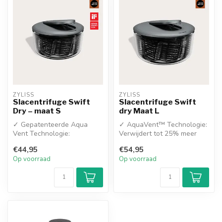
ZYLISS
ZYLISS
Slacentrifuge Swift
Slacentrifuge Swift
Dry – maat S
dry Maat L
✓ Gepatenteerde Aqua
✓ AquaVent™ Technologie:
Vent Technologie:
Verwijdert tot 25% meer
Verwijdert tot 25% meer
water dan standaard
€44,95
€54,95
water voor een ge...
slacentrifu...
Op voorraad
Op voorraad