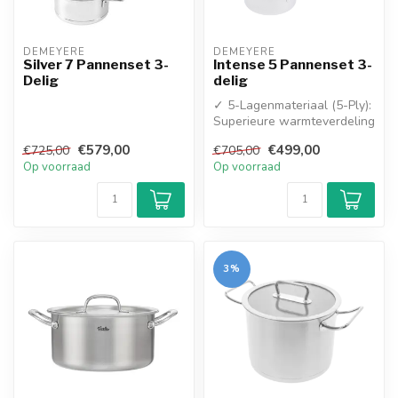
DEMEYERE
DEMEYERE
Silver 7 Pannenset 3-
Intense 5 Pannenset 3-
Delig
delig
✓ 5-Lagenmateriaal (5-Ply):
Superieure warmteverdeling
tot aan de rand voor perf...
€579,00
€499,00
€725,00
€705,00
Op voorraad
Op voorraad
3%