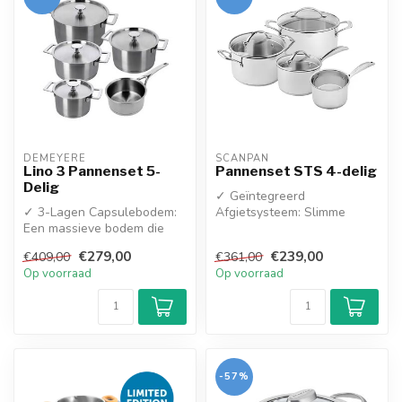
DEMEYERE
SCANPAN
Lino 3 Pannenset 5-
Pannenset STS 4-delig
Delig
✓ Geïntegreerd
✓ 3-Lagen Capsulebodem:
Afgietsysteem: Slimme
Een massieve bodem die
deksels met ingebouwde
zorgt voor een snelle en
afgietgaatjes; giet ...
€279,00
€239,00
€409,00
€361,00
gelijkma...
Op voorraad
Op voorraad
-57%