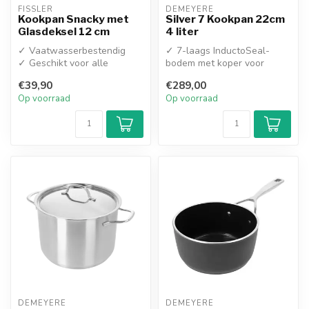
FISSLER
DEMEYERE
Kookpan Snacky met
Silver 7 Kookpan 22cm
Glasdeksel 12 cm
4 liter
✓ Vaatwasserbestendig
✓ 7-laags InductoSeal-
✓ Geschikt voor alle
bodem met koper voor
warmtebronnen
superieure warmtegeleiding
€39,90
€289,00
✓ TriplIn...
Op voorraad
Op voorraad
DEMEYERE
DEMEYERE