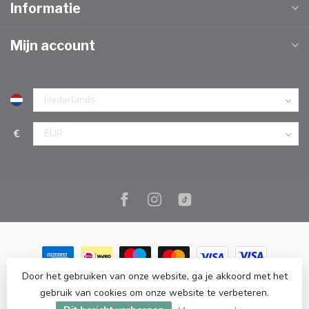
Informatie
Mijn account
€
Door het gebruiken van onze website, ga je akkoord met het
© Copyright 2026 Marc Cook & Home | Webshop | Fysieke
gebruik van cookies om onze website te verbeteren.
kookwinkel in Elst |
- Powered by
Lightspeed
-
Lightspeed design