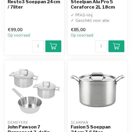
Resto3 Soeppan 24cm
Steelpan Alu Pro 5
/ 7liter
Ceraforce 2L 18cm
✓ PFAS-Vrij
✓ Geschikt voor alle
warmtebronnen
€99,00
€85,00
✓ Geschikt voor krachtige
Op voorraad
Op voorraad
induc...
DEMEYERE
SCANPAN
John Pawson 7
Fusion 5 Soeppan