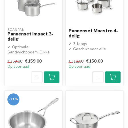
SCANPAN
Pannenset Maestro 4-
Pannenset Impact 3-
delig
delig
✓ 3-laags
✓ Optimale
✓ Geschikt voor alle
Sandwichbodem: Dikke
warmtebronnen
capsulebodem met een
€159,00
€150,00
€259,80
€318,00
aluminium kern voor een
Op voorraad
Op voorraad
sne...
-21%