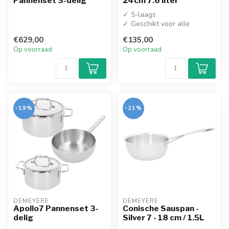
Pannenset 3-delig
24cm 7.6 liter
✓ 5-laags
✓ Geschikt voor alle
warmtebronnen
€629,00
€135,00
Op voorraad
Op voorraad
-19%
-21%
DEMEYERE
DEMEYERE
Apollo7 Pannenset 3-
Conische Sauspan -
delig
Silver 7 - 18 cm / 1.5L