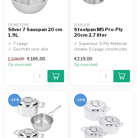
DEMEYERE
FISSLER
Silver 7 Sauspan 20 cm
Steelpan M5 Pro-Ply
1.9L
20cm 2.7 liter
✓ 7-laags
✓ Superieur 5-Ply Material:
✓ Geschikt voor alle
Unieke 5-laags constructie
warmtebronnen
van RVS en aluminium tot ...
€165,00
€219,00
€209,00
Op voorraad
Op voorraad
-20%
-29%