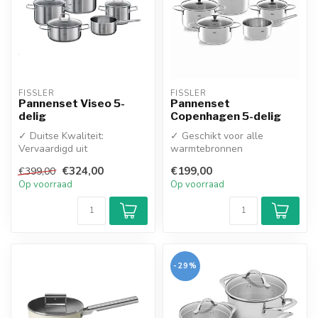
FISSLER
FISSLER
Pannenset Viseo 5-
Pannenset
delig
Copenhagen 5-delig
✓ Duitse Kwaliteit:
✓ Geschikt voor alle
Vervaardigd uit
warmtebronnen
hoogwaardig 18/10 roestvrij
✓
€324,00
€199,00
€399,00
staal
Vaatwasmachinebestendig
Op voorraad
Op voorraad
✓ Superth...
-29%