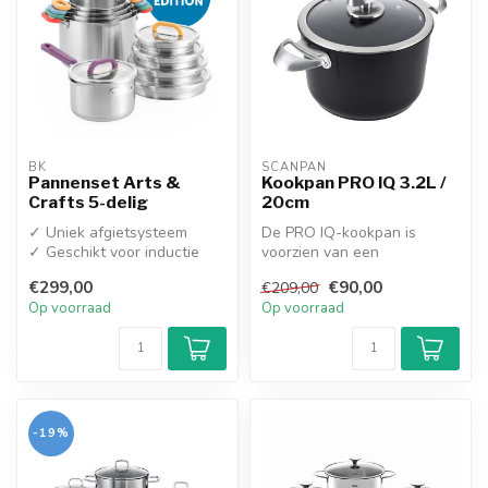
BK
SCANPAN
Pannenset Arts &
Kookpan PRO IQ 3.2L /
Crafts 5-delig
20cm
✓ Uniek afgietsysteem
De PRO IQ-kookpan is
✓ Geschikt voor inductie
voorzien van een
✓ Pannen en deksels zijn
ergonomische handgrepen
€299,00
€90,00
€209,00
stape...
in gegoten roestvr...
Op voorraad
Op voorraad
-19%