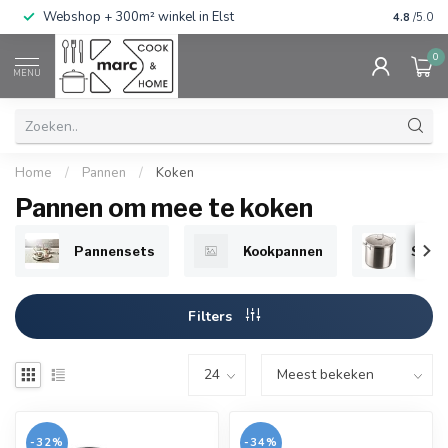
g
Webshop + 300m² winkel in Elst
Gratis ve
4.8
/5.0
0
MENU
Home
/
Pannen
/
Koken
Pannen om mee te koken
Pannensets
Kookpannen
Soep
Filters
-32%
-34%