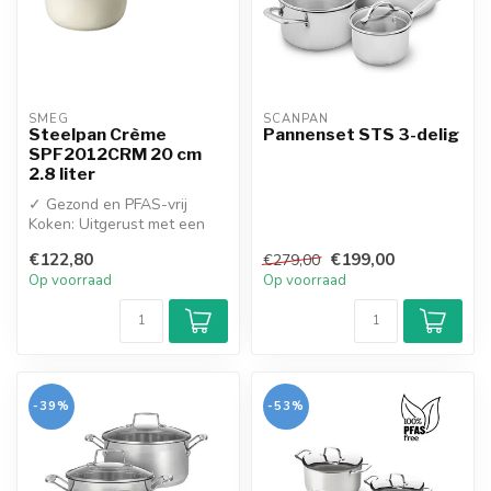
SMEG
SCANPAN
Steelpan Crème
Pannenset STS 3-delig
SPF2012CRM 20 cm
2.8 liter
✓ Gezond en PFAS-vrij
Koken: Uitgerust met een
milieubewuste, 100% PFAS-
€122,80
€199,00
€279,00
en PTFE...
Op voorraad
Op voorraad
-39%
-53%