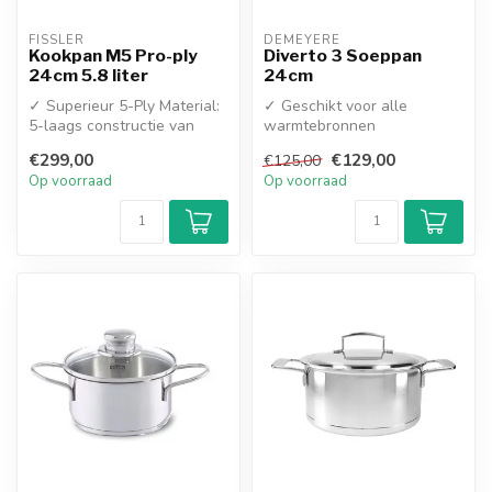
FISSLER
DEMEYERE
Kookpan M5 Pro-ply
Diverto 3 Soeppan
24cm 5.8 liter
24cm
✓ Superieur 5-Ply Material:
✓ Geschikt voor alle
5-laags constructie van
warmtebronnen
RVS en een driedubbele
✓ 3-Laags Capsulebodem
€299,00
€129,00
€125,00
alumi...
Op voorraad
Op voorraad