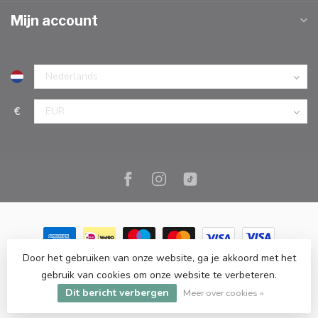
Mijn account
€
Door het gebruiken van onze website, ga je akkoord met het
© Copyright 2026 Marc Cook & Home | Webshop | Fysieke
gebruik van cookies om onze website te verbeteren.
kookwinkel in Elst |
- Powered by
Lightspeed
-
Lightspeed design
by
Dyvelopment
Dit bericht verbergen
Meer over cookies »