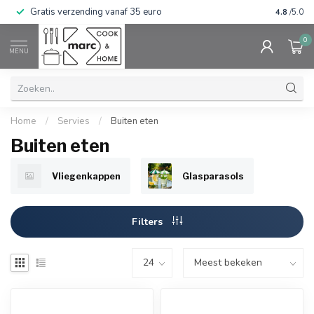
Gratis verzending vanaf 35 euro
⭐⭐⭐⭐⭐ Wij
4.8
/5.0
0
MENU
Home
/
Servies
/
Buiten eten
Buiten eten
Vliegenkappen
Glasparasols
Filters