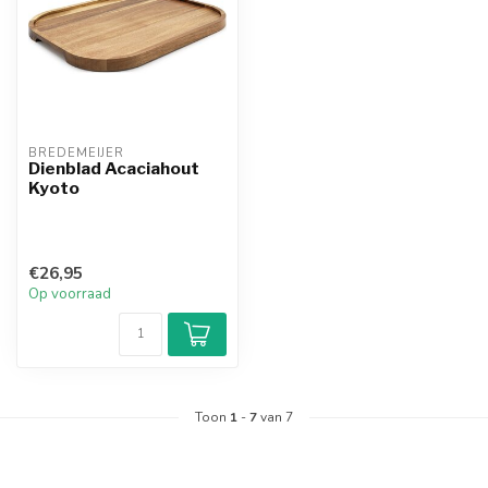
BREDEMEIJER
Dienblad Acaciahout
Kyoto
€26,95
Op voorraad
Toon
1
-
7
van 7