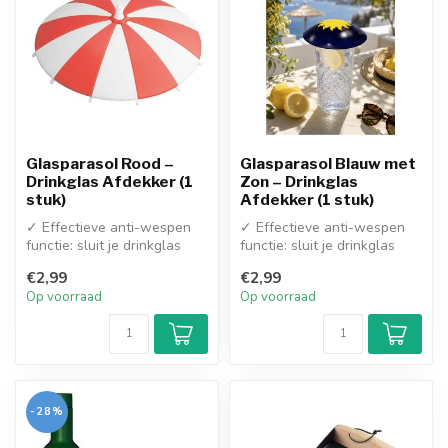
Glasparasol Rood –
Glasparasol Blauw met
Drinkglas Afdekker (1
Zon – Drinkglas
stuk)
Afdekker (1 stuk)
✓ Effectieve anti-wespen
✓ Effectieve anti-wespen
functie: sluit je drinkglas
functie: sluit je drinkglas
veilig af en voorkomt dat w...
veilig af en voorkomt dat w...
€2,99
€2,99
Op voorraad
Op voorraad
-28%