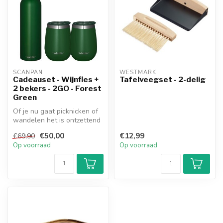
SCANPAN
WESTMARK
Cadeauset - Wijnfles +
Tafelveegset - 2-delig
2 bekers - 2GO - Forest
Green
Of je nu gaat picknicken of
wandelen het is ontzettend
fijn om te kunnen geniete...
€50,00
€12,99
€69,90
Op voorraad
Op voorraad