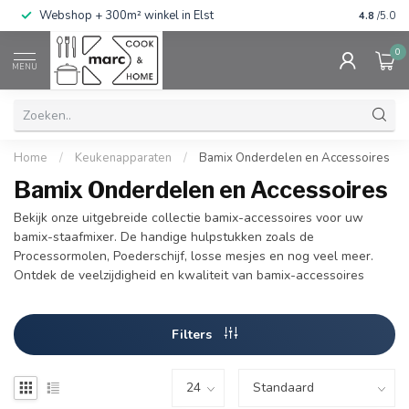
g
Webshop + 300m² winkel in Elst
Gratis ve
4.8
/5.0
0
MENU
Home
/
Keukenapparaten
/
Bamix Onderdelen en Accessoires
Bamix Onderdelen en Accessoires
Bekijk onze uitgebreide collectie bamix-accessoires voor uw
bamix-staafmixer. De handige hulpstukken zoals de
Processormolen, Poederschijf, losse mesjes en nog veel meer.
Ontdek de veelzijdigheid en kwaliteit van bamix-accessoires
Filters