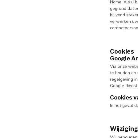
Home. Als u b
gegrond dat zu
blijvend stak
verwerken uw 
contactpersoo
Cookies
Google An
Via onze websi
te houden en 
regelgeving i
Google dienst
Cookies v
In het geval d
Wijziging
Wij behouden t