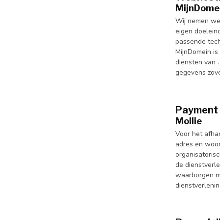
MijnDome
Wij nemen web
eigen doelein
passende tech
MijnDomein is
diensten van 
gegevens zove
Payment 
Mollie
Voor het afha
adres en woon
organisatoris
de dienstverl
waarborgen me
dienstverleni