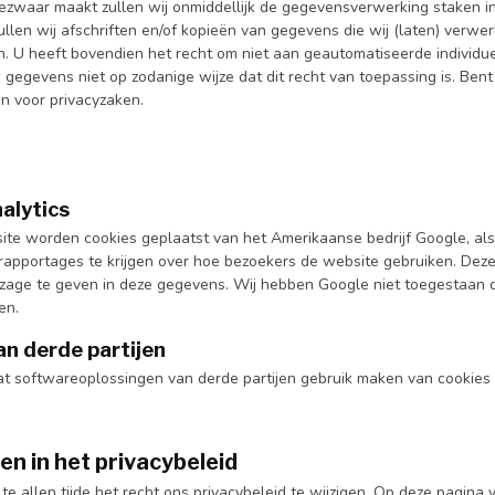
ezwaar maakt zullen wij onmiddellijk de gegevensverwerking staken 
llen wij afschriften en/of kopieën van gegevens die wij (laten) verwe
en. U heeft bovendien het recht om niet aan geautomatiseerde individu
gegevens niet op zodanige wijze dat dit recht van toepassing is. Bent
n voor privacyzaken.
alytics
te worden cookies geplaatst van het Amerikaanse bedrijf Google, als 
rapportages te krijgen over hoe bezoekers de website gebruiken. Deze
nzage te geven in deze gegevens. Wij hebben Google niet toegestaan d
en.
an derde partijen
at softwareoplossingen van derde partijen gebruik maken van cookies is
en in het privacybeleid
e allen tijde het recht ons privacybeleid te wijzigen. Op deze pagina v