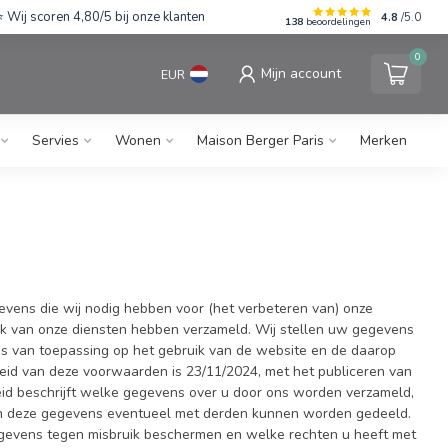
Wij scoren 4,80/5 bij onze klanten
4.8
/5.0
138
beoordelingen
0
Mijn account
EUR
Servies
Wonen
Maison Berger Paris
Merken
vens die wij nodig hebben voor (het verbeteren van) onze
uik van onze diensten hebben verzameld. Wij stellen uw gegevens
 is van toepassing op het gebruik van de website en de daarop
eid van deze voorwaarden is 23/11/2024, met het publiceren van
leid beschrijft welke gegevens over u door ons worden verzameld,
n deze gegevens eventueel met derden kunnen worden gedeeld.
egevens tegen misbruik beschermen en welke rechten u heeft met