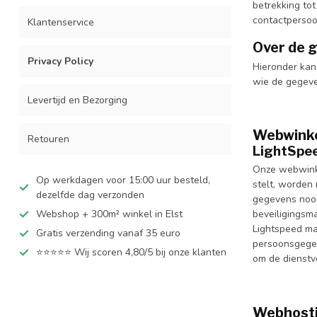
betrekking to
contactpersoo
Klantenservice
Over de 
Privacy Policy
Hieronder kan
wie de gegevens
Levertijd en Bezorging
Webwink
Retouren
LightSpe
Onze webwinke
Op werkdagen voor 15:00 uur besteld,
stelt, worden
dezelfde dag verzonden
gegevens nooi
Webshop + 300m² winkel in Elst
beveiligingsm
Lightspeed ma
Gratis verzending vanaf 35 euro
persoonsgegev
⭐⭐⭐⭐⭐ Wij scoren 4,80/5 bij onze klanten
om de dienstv
Webhost