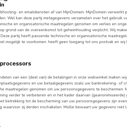
in
hosting- en emaildiensten af van MijnDomein. MijnDomein verwerkt 
den. Wel kan deze partij metagegevens verzamelen over het gebruik va
nische en organisatorische maatregelen genomen om verlies en ong
 op grond van de overeenkomst tot geheimhouding verplicht. Wij maken 
. Deze partij heeft passende technische en organisatorische maatregel
el mogelijk te voorkomen. heeft geen toegang tot ons postvak en wij 
processors
ndelen van een (deel van) de betalingen in onze webwinkel maken wij 
plaatsgegevens en uw betaalgegevens zoals uw bankrekening- of cre
che maatregelen genomen om uw persoonsgegevens te beschermen. Mol
ening verder te verbeteren en in het kader daarvan (geanonimiseerde
t betrekking tot de bescherming van uw persoonsgegevens zijn even
ng waarvoor zij derden inschakelen. Mollie bewaart uw gegevens niet l