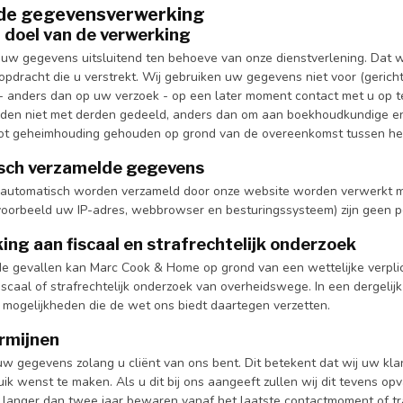
 de gegevensverwerking
doel van de verwerking
 uw gegevens uitsluitend ten behoeve van onze dienstverlening. Dat wi
opdracht die u verstrekt. Wij gebruiken uw gegevens niet voor (gerich
 anders dan op uw verzoek - op een later moment contact met u op te
en niet met derden gedeeld, anders dan om aan boekhoudkundige en o
 tot geheimhouding gehouden op grond van de overeenkomst tussen hen 
sch verzamelde gegevens
automatisch worden verzameld door onze website worden verwerkt met
voorbeeld uw IP-adres, webbrowser en besturingssysteem) zijn geen 
ng aan fiscaal en strafrechtelijk onderzoek
e gevallen kan Marc Cook & Home op grond van een wettelijke verpli
scaal of strafrechtelijk onderzoek van overheidswege. In een dergelij
 mogelijkheden die de wet ons biedt daartegen verzetten.
rmijnen
w gegevens zolang u cliënt van ons bent. Dit betekent dat wij uw klan
ik wenst te maken. Als u dit bij ons aangeeft zullen wij dit tevens o
 langer dan twee jaar bewaren vanaf het laatste contactmoment of tran