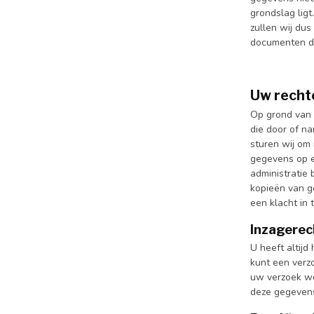
grondslag lig
zullen wij du
documenten di
Uw recht
Op grond van 
die door of na
sturen wij om
gegevens op e
administratie
kopieën van g
een klacht in
Inzagerec
U heeft altijd
kunt een verz
uw verzoek wo
deze gegevens