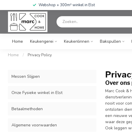
Webshop + 300m² winkel in Elst
Home
Keukengerei
Keukenlinnen
Bakspullen
Home
/
Privacy Policy
Privac
Messen Slijpen
Over ons 
Marc Cook & H
Onze Fysieke winkel in Elst
dienstverleni
nooit voor com
Betaalmethoden
ontsloten die
een nieuwe ve
waar deze ge
Algemene voorwaarden
Ook leggen wi