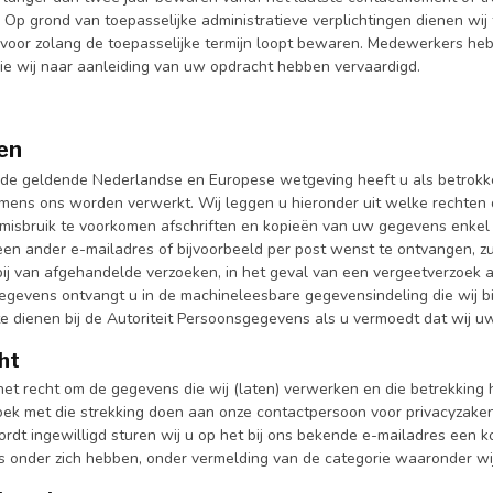
t. Op grond van toepasselijke administratieve verplichtingen dienen 
s voor zolang de toepasselijke termijn loopt bewaren. Medewerkers he
e wij naar aanleiding van uw opdracht hebben vervaardigd.
en
de geldende Nederlandse en Europese wetgeving heeft u als betrokk
mens ons worden verwerkt. Wij leggen u hieronder uit welke rechten di
 misbruik te voorkomen afschriften en kopieën van uw gegevens enkel 
en ander e-mailadres of bijvoorbeeld per post wenst te ontvangen, zul
 bij van afgehandelde verzoeken, in het geval van een vergeetverzoek 
egevens ontvangt u in de machineleesbare gegevensindeling die wij bi
 te dienen bij de Autoriteit Persoonsgegevens als u vermoedt dat wij
ht
 het recht om de gegevens die wij (laten) verwerken en die betrekking 
oek met die strekking doen aan onze contactpersoon voor privacyzake
rdt ingewilligd sturen wij u op het bij ons bekende e-mailadres een k
 onder zich hebben, onder vermelding van de categorie waaronder w