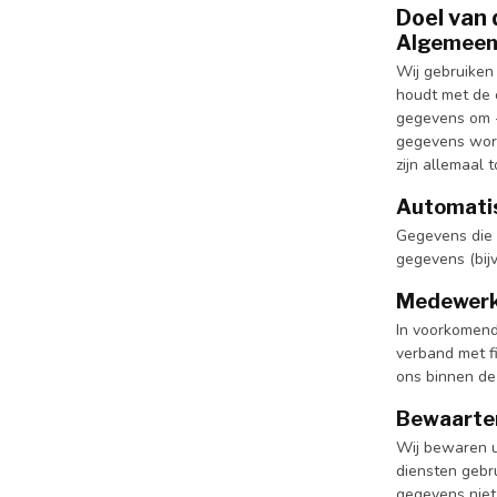
Doel van
Algemeen 
Wij gebruiken
houdt met de 
gegevens om -
gegevens word
zijn allemaal
Automati
Gegevens die 
gegevens (bij
Medewerki
In voorkomend
verband met fi
ons binnen de
Bewaarte
Wij bewaren u
diensten gebru
gegevens niet