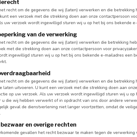
ierecht
 het recht om de gegevens die wij (laten) verwerken en die betrekking
kunt een verzoek met die strekking doen aan onze contactpersoon voo
ls uw verzoek wordt ingewilligd sturen wij u op het bij ons bekende e
beperking van de verwerking
 het recht om de gegevens die wij (laten) verwerken die betrekking he
oek met die strekking doen aan onze contactpersoon voor privacyzake
rdt ingewilligd sturen wij u op het bij ons bekende e-mailadres een b
rkt.
overdraagbaarheid
 het recht om de gegevens die wij (laten) verwerken en die betrekking
 te laten uitvoeren. U kunt een verzoek met die strekking doen aan on
tie op uw verzoek. Als uw verzoek wordt ingewilligd sturen wij u op h
 u die wij hebben verwerkt of in opdracht van ons door andere verwerk
gelijk geval de dienstverlening niet langer voortzetten, omdat de vei
.
 bezwaar en overige rechten
orkomende gevallen het recht bezwaar te maken tegen de verwerking