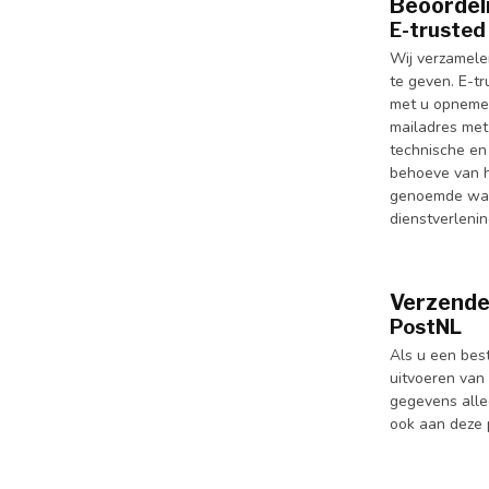
Beoordel
E-trusted
Wij verzamele
te geven. E-t
met u opnemen
mailadres met
technische en
behoeve van h
genoemde waar
dienstverleni
Verzenden
PostNL
Als u een best
uitvoeren van
gegevens alle
ook aan deze p