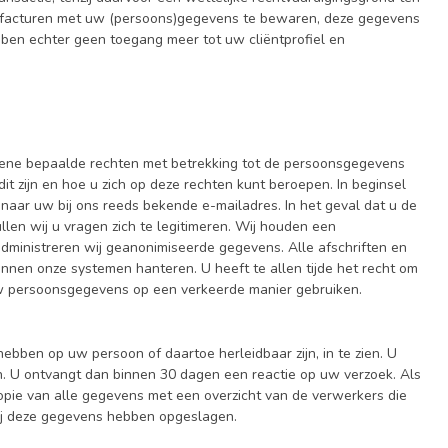
wij facturen met uw (persoons)gegevens te bewaren, deze gegevens
bben echter geen toegang meer tot uw cliëntprofiel en
ene bepaalde rechten met betrekking tot de persoonsgegevens
t zijn en hoe u zich op deze rechten kunt beroepen. In beginsel
naar uw bij ons reeds bekende e-mailadres. In het geval dat u de
len wij u vragen zich te legitimeren. Wij houden een
administreren wij geanonimiseerde gegevens. Alle afschriften en
nnen onze systemen hanteren. U heeft te allen tijde het recht om
 uw persoonsgegevens op een verkeerde manier gebruiken.
hebben op uw persoon of daartoe herleidbaar zijn, in te zien. U
n. U ontvangt dan binnen 30 dagen een reactie op uw verzoek. Als
opie van alle gegevens met een overzicht van de verwerkers die
ij deze gegevens hebben opgeslagen.