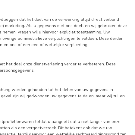
l zeggen dat het doel van de verwerking altijd direct verband
te) marketing. Als u gegevens met ons deelt en wij gebruiken deze
 nemen, vragen wij u hiervoor expliciet toestemming. Uw
verige administratieve verplichtingen te voldoen. Deze derden
en ons of een eed of wettelijke verplichting.
 het doel onze dienstverlening verder te verbeteren. Deze
persoonsgegevens.
chting worden gehouden tot het delen van uw gegevens in
k geval zijn wij gedwongen uw gegevens te delen, maar wij zullen
tprofiel bewaren totdat u aangeeft dat u niet langer van onze
pvatten als een vergeetverzoek. Dit betekent ook dat we uw
sactie, tenzij daarvoor een wettelijke rechtvaardigingsgrond ten