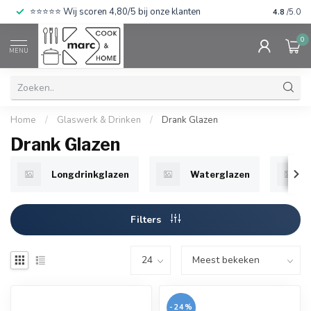
⭐⭐⭐⭐⭐ Wij scoren 4,80/5 bij onze klanten
4.8
/5.0
0
MENU
Home
/
Glaswerk & Drinken
/
Drank Glazen
Drank Glazen
Longdrinkglazen
Waterglazen
Filters
-24%