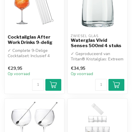
ZWIESEL GLAS
Cocktailglas After
Waterglas Vivid
Work Drinks 9-delig
Senses 500ml 4 stuks
✓ Complete 9-Delige
✓ Geproduceerd van
Cocktailset: Inclusief 4
Tritan® Kristalglas: Extreem
stijlvolle kristalglazen, 4
breukvast, krasbestendig en
duurzam...
€29,95
€34,95
voor...
Op voorraad
Op voorraad