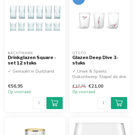
NACHTMANN
OTOTO
Drinkglazen Square -
Glazen Deep Dive 3-
set 12 stuks
stuks
✓ Gemaakt in Duitsland
✓ Uniek & Speels
Duikontwerp: Stapel de drie
glazen op elkaar en zie hoe
€56,95
€21,00
€27,75
de duik...
Op voorraad
Op voorraad