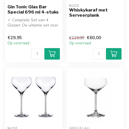
NUDE
Gin Tonic Glas Bar
Whiskykaraf met
Special 696 ml 4-stuks
Serveerplank
✓ Complete Set van 4
Glazen: De ultieme set voor
een gezellige cocktailavond
thu...
€29,95
€60,00
€119,00
Op voorraad
Op voorraad
NUDE
SPIEGELAU