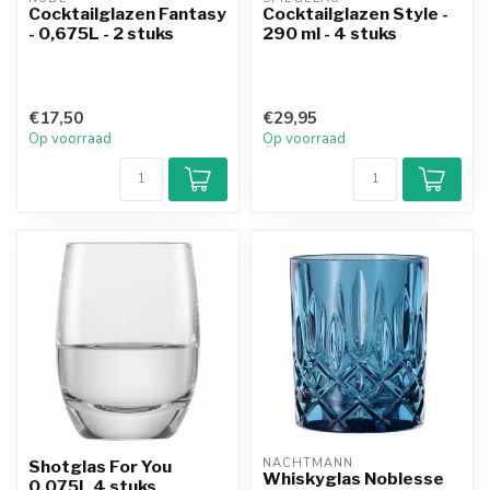
Cocktailglazen Fantasy
Cocktailglazen Style -
- 0,675L - 2 stuks
290 ml - 4 stuks
€17,50
€29,95
Op voorraad
Op voorraad
NACHTMANN
Shotglas For You
Whiskyglas Noblesse
0.075L 4 stuks