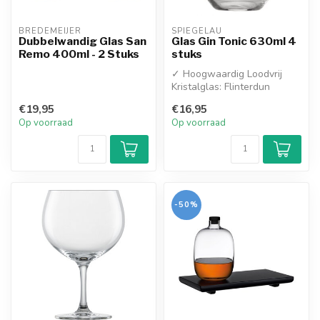
BREDEMEIJER
SPIEGELAU
Dubbelwandig Glas San
Glas Gin Tonic 630ml 4
Remo 400ml - 2 Stuks
stuks
✓ Hoogwaardig Loodvrij
Kristalglas: Flinterdun
geslepen glaswand met een
€19,95
€16,95
verbluf...
Op voorraad
Op voorraad
-50%