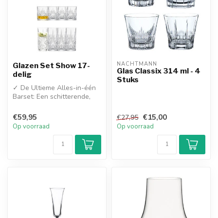
NACHTMANN
Glazen Set Show 17-
Glas Classix 314 ml - 4
delig
Stuks
✓ De Ultieme Alles-in-één
Barset: Een schitterende,
zeer complete 17-delige set
...
€59,95
€15,00
€27,95
Op voorraad
Op voorraad