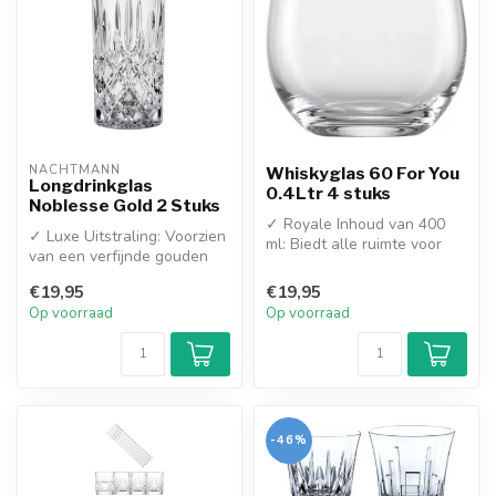
NACHTMANN
Whiskyglas 60 For You
Longdrinkglas
0.4Ltr 4 stuks
Noblesse Gold 2 Stuks
✓ Royale Inhoud van 400
✓ Luxe Uitstraling: Voorzien
ml: Biedt alle ruimte voor
van een verfijnde gouden
een flinke scheut whisky,
rand voor een feestelijk a...
gro...
€19,95
€19,95
Op voorraad
Op voorraad
-46%