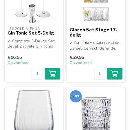
LEOPOLD VIENNA
Glazen Set Stage 17-
Gin Tonic Set 5-Delig
delig
✓ Complete 5-Delige Set:
✓ De Ultieme Alles-in-één
Bevat 2 royale Gin Tonic
Barset: Een schitterende,
glazen, 1 nauwkeurige
zeer complete 17-delige set
jigger (...
€16,95
€59,95
...
Op voorraad
Op voorraad
-30%