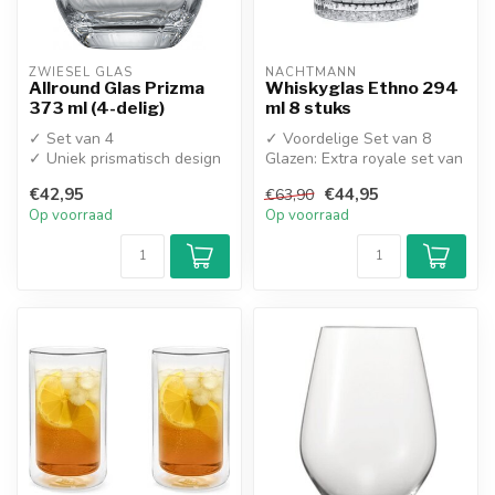
ZWIESEL GLAS
NACHTMANN
Allround Glas Prizma
Whiskyglas Ethno 294
373 ml (4-delig)
ml 8 stuks
✓ Set van 4
✓ Voordelige Set van 8
✓ Uniek prismatisch design
Glazen: Extra royale set van
8 kristallen tumblers, perfe...
€42,95
€44,95
€63,90
Op voorraad
Op voorraad