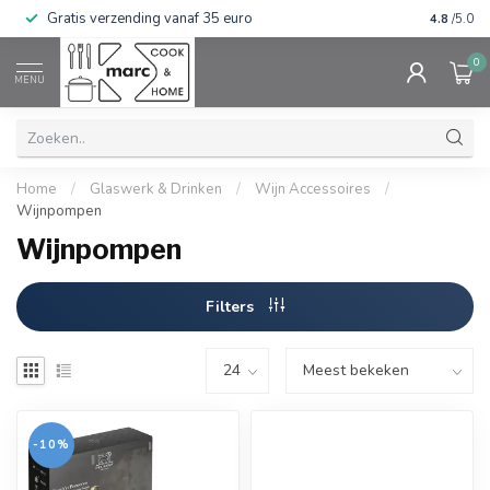
Gratis verzending vanaf 35 euro
⭐⭐⭐⭐⭐ Wij
4.8
/5.0
0
MENU
Home
/
Glaswerk & Drinken
/
Wijn Accessoires
/
Wijnpompen
Wijnpompen
Filters
-10%