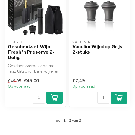
PEUGEOT
VACU VIN
Geschenkset Wijn
Vacuüm Wijndop Grijs
Fresh 'n Preserve 2-
2-stuks
Delig
Geschenkverpakking met
Frizz Uitschuifbare wijn- en
champagnekoeler en
€45,00
€7,49
€49,95
Preserve ...
Op voorraad
Op voorraad
Toon
1
-
2
van 2