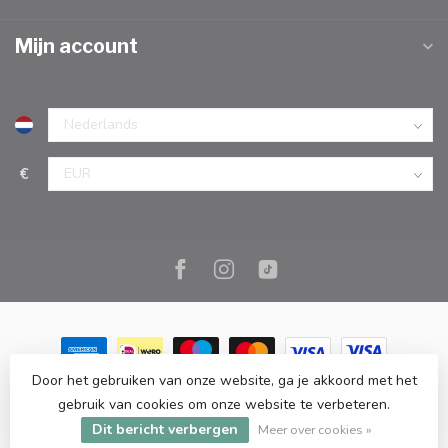
Mijn account
€
Door het gebruiken van onze website, ga je akkoord met het
© Copyright 2026 Marc Cook & Home | Webshop | Fysieke
gebruik van cookies om onze website te verbeteren.
kookwinkel in Elst |
- Powered by
Lightspeed
-
Lightspeed design
Dit bericht verbergen
by
Dyvelopment
Meer over cookies »