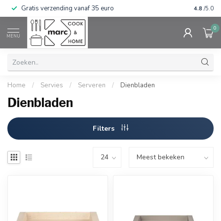
Gratis verzending vanaf 35 euro
⭐⭐⭐⭐⭐ Wij
4.8
/5.0
0
MENU
Home
/
Servies
/
Serveren
/
Dienbladen
Dienbladen
Filters