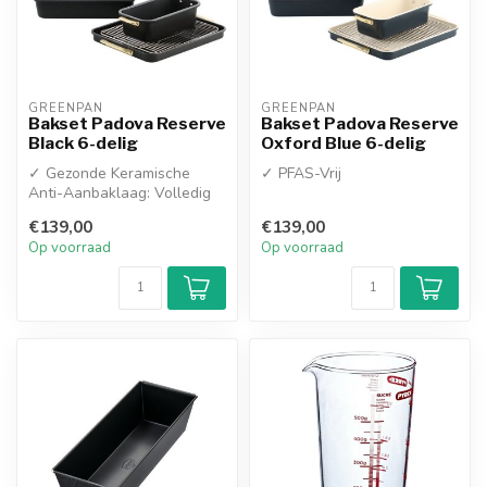
GREENPAN
GREENPAN
Bakset Padova Reserve
Bakset Padova Reserve
Black 6-delig
Oxford Blue 6-delig
✓ Gezonde Keramische
✓ PFAS-Vrij
Anti-Aanbaklaag: Volledig
100% PFAS-vrij—baksels
€139,00
€139,00
glijden mo...
Op voorraad
Op voorraad