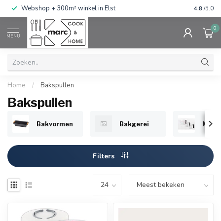
g
Webshop + 300m² winkel in Elst
Gratis ve
4.8
/5.0
0
MENU
Home
/
Bakspullen
Bakspullen
Bakvormen
Bakgerei
Maat
Filters