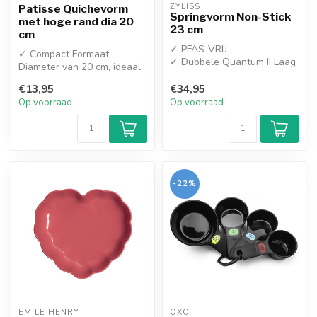
ZYLISS
Patisse Quichevorm
Springvorm Non-Stick
met hoge rand dia 20
23 cm
cm
✓ PFAS-VRIJ
✓ Compact Formaat:
✓ Dubbele Quantum II Laag
Diameter van 20 cm, ideaal
voor 1 of 2 personen
€13,95
€34,95
✓ Hoge Rand:...
Op voorraad
Op voorraad
-22%
EMILE HENRY
OXO