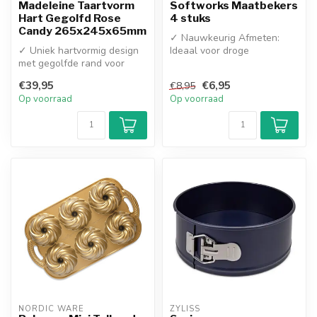
Madeleine Taartvorm
Softworks Maatbekers
Hart Gegolfd Rose
4 stuks
Candy 265x245x65mm
✓ Nauwkeurig Afmeten:
✓ Uniek hartvormig design
Ideaal voor droge
met gegolfde rand voor
ingrediënten zoals bloem,
romantische baksels
suiker, kruide...
€39,95
€6,95
€8,95
✓ Hoogwaar...
Op voorraad
Op voorraad
NORDIC WARE
ZYLISS