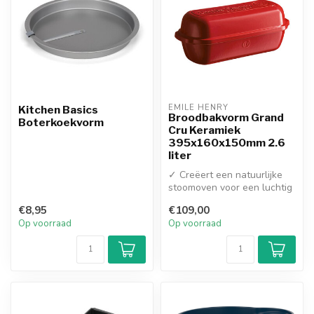
EMILE HENRY
Kitchen Basics
Broodbakvorm Grand
Boterkoekvorm
Cru Keramiek
395x160x150mm 2.6
liter
✓ Creëert een natuurlijke
stoomoven voor een luchtig
brood met krokante korst
€8,95
€109,00
✓...
Op voorraad
Op voorraad