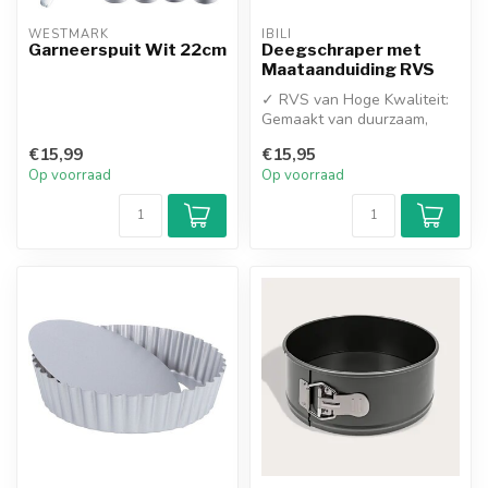
WESTMARK
IBILI
Garneerspuit Wit 22cm
Deegschraper met
Maataanduiding RVS
✓ RVS van Hoge Kwaliteit:
Gemaakt van duurzaam,
hygiënisch roestvrij staal
€15,99
€15,95
dat n...
Op voorraad
Op voorraad