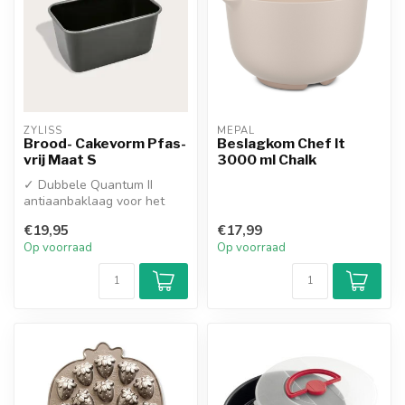
ZYLISS
MEPAL
Brood- Cakevorm Pfas-
Beslagkom Chef It
vrij Maat S
3000 ml Chalk
✓ Dubbele Quantum II
antiaanbaklaag voor het
moeiteloos lossen van
€19,95
€17,99
baksels
Op voorraad
Op voorraad
✓ Zw...