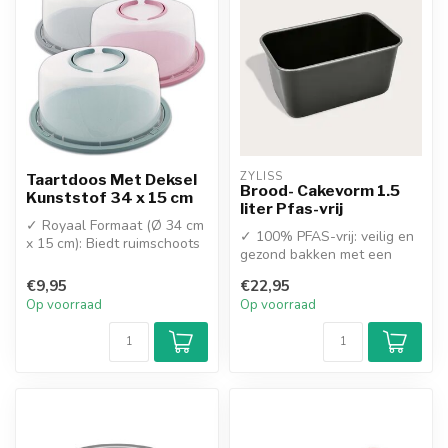
ZYLISS
Taartdoos Met Deksel
Brood- Cakevorm 1.5
Kunststof 34 x 15 cm
liter Pfas-vrij
✓ Royaal Formaat (Ø 34 cm
✓ 100% PFAS-vrij: veilig en
x 15 cm): Biedt ruimschoots
gezond bakken met een
de ruimte voor hoge
superieure antiaanbaklaag
baksel...
€9,95
€22,95
✓ H...
Op voorraad
Op voorraad