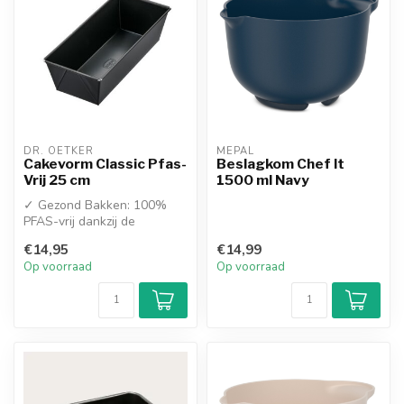
DR. OETKER
MEPAL
Cakevorm Classic Pfas-
Beslagkom Chef It
Vrij 25 cm
1500 ml Navy
✓ Gezond Bakken: 100%
PFAS-vrij dankzij de
milieuvriendelijke anti-
€14,95
€14,99
aanbaklaag
Op voorraad
Op voorraad