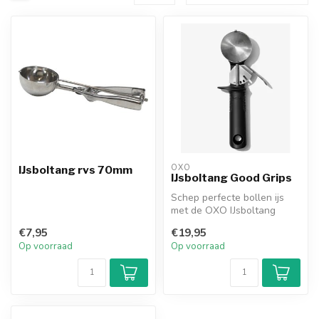
OXO
IJsboltang rvs 70mm
IJsboltang Good Grips
Schep perfecte bollen ijs
met de OXO IJsboltang
Good Grips. Dankzij het
€7,95
€19,95
comforta...
Op voorraad
Op voorraad