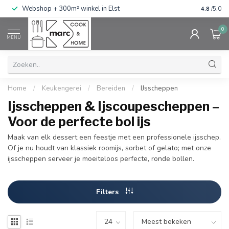
g
Webshop + 300m² winkel in Elst
Gratis ve
4.8
/5.0
0
MENU
Home
/
Keukengerei
/
Bereiden
/
IJsscheppen
Ijsscheppen & Ijscoupescheppen –
Voor de perfecte bol ijs
Maak van elk dessert een feestje met een professionele ijsschep.
Of je nu houdt van klassiek roomijs, sorbet of gelato; met onze
ijsscheppen serveer je moeiteloos perfecte, ronde bollen.
Filters