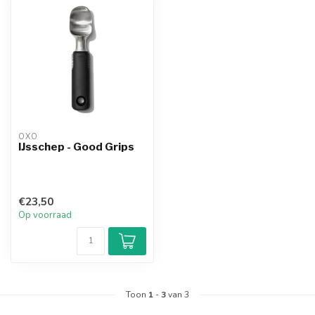
OXO
IJsschep - Good Grips
€23,50
Op voorraad
Toon
1
-
3
van 3