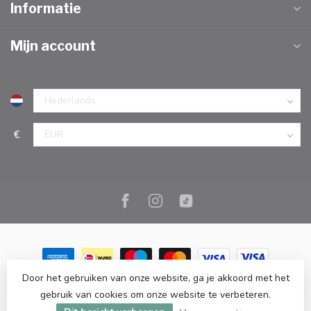
Informatie
Mijn account
€
Door het gebruiken van onze website, ga je akkoord met het
© Copyright 2026 Marc Cook & Home | Webshop | Fysieke
gebruik van cookies om onze website te verbeteren.
kookwinkel in Elst |
- Powered by
Lightspeed
-
Lightspeed design