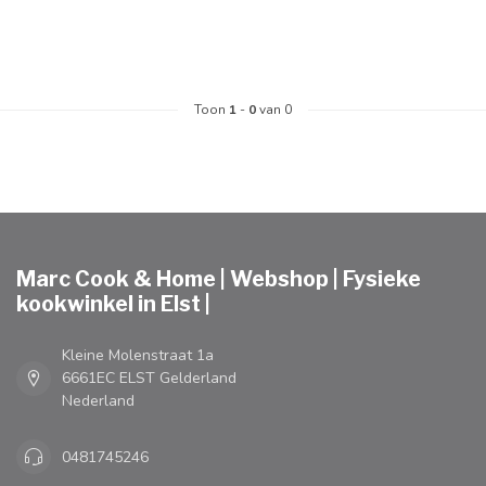
Toon
1
-
0
van 0
Marc Cook & Home | Webshop | Fysieke
kookwinkel in Elst |
Kleine Molenstraat 1a
6661EC ELST Gelderland
Nederland
0481745246