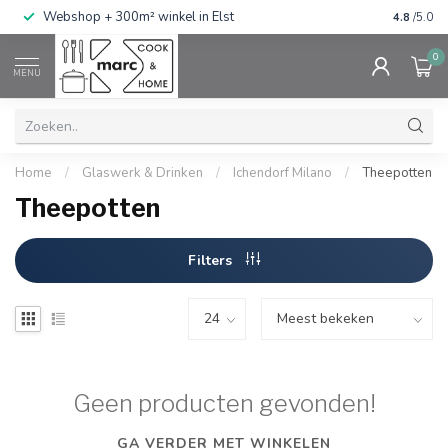
g
Webshop + 300m² winkel in Elst
Gratis ve
4.8
/5.0
0
MENU
Home
/
Glaswerk & Drinken
/
Ichendorf Milano
/
Theepotten
Theepotten
Filters
Geen producten gevonden!
GA VERDER MET WINKELEN