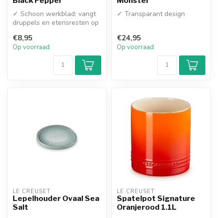
Black Pepper
Monster
✓ Schoon werkblad: vangt
✓ Transparant design
druppels en etensresten op
van je keukenhulpjes
€8,95
€24,95
✓ Hitt...
Op voorraad
Op voorraad
LE CREUSET
LE CREUSET
Lepelhouder Ovaal Sea
Spatelpot Signature
Salt
Oranjerood 1.1L