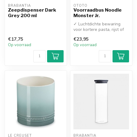
BRABANTIA
OTOTO
Zeepdispenser Dark
Voorraadbus Noodle
Grey 200 ml
Monster Jr.
✓ Luchtdichte bewaring
voor kortere pasta, rijst of
snacks
€17,75
€23,95
✓ Compact design met...
Op voorraad
Op voorraad
LE CREUSET
BRABANTIA