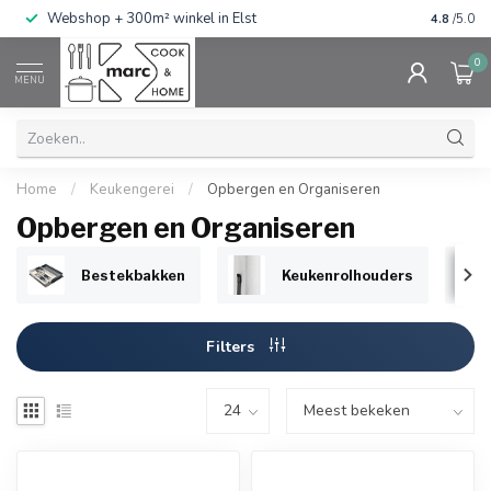
g
Webshop + 300m² winkel in Elst
Gratis ve
4.8
/5.0
0
MENU
Home
/
Keukengerei
/
Opbergen en Organiseren
Opbergen en Organiseren
Bestekbakken
Keukenrolhouders
Filters