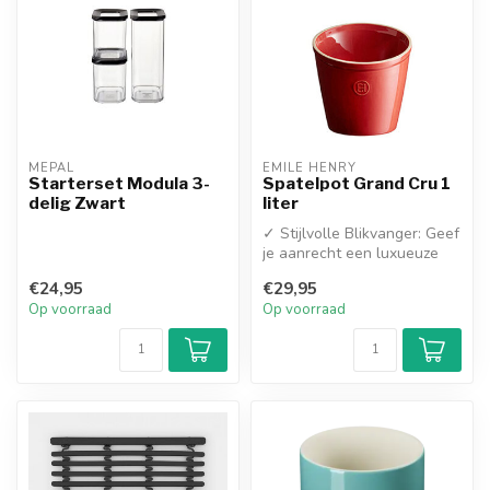
MEPAL
EMILE HENRY
Starterset Modula 3-
Spatelpot Grand Cru 1
delig Zwart
liter
✓ Stijlvolle Blikvanger: Geef
je aanrecht een luxueuze
uitstraling met deze eleg...
€24,95
€29,95
Op voorraad
Op voorraad