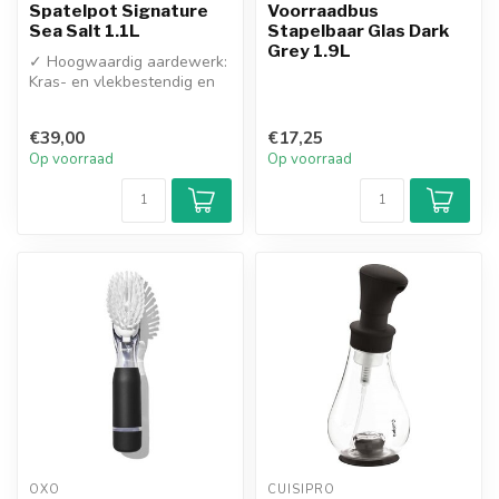
Spatelpot Signature
Voorraadbus
Sea Salt 1.1L
Stapelbaar Glas Dark
Grey 1.9L
✓ Hoogwaardig aardewerk:
Kras- en vlekbestendig en
neemt geen geuren op
✓ Signa...
€39,00
€17,25
Op voorraad
Op voorraad
OXO
CUISIPRO