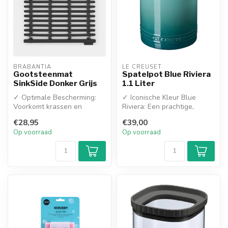
BRABANTIA
LE CREUSET
Gootsteenmat
Spatelpot Blue Riviera
SinkSide Donker Grijs
1.1 Liter
✓ Optimale Bescherming:
✓ Iconische Kleur Blue
Voorkomt krassen en
Riviera: Een prachtige,
beschadigingen aan je
levendige azuurblauwe
€28,95
€39,00
gootsteen én b...
kleur met h...
Op voorraad
Op voorraad