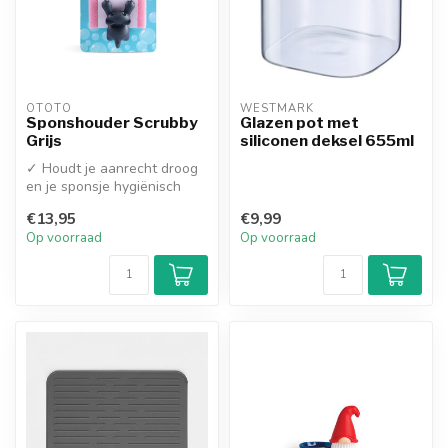
OTOTO
WESTMARK
Sponshouder Scrubby
Glazen pot met
Grijs
siliconen deksel 655ml
✓ Houdt je aanrecht droog
en je sponsje hygiënisch
✓ Inclusief schuursponsje
€13,95
€9,99
en...
Op voorraad
Op voorraad