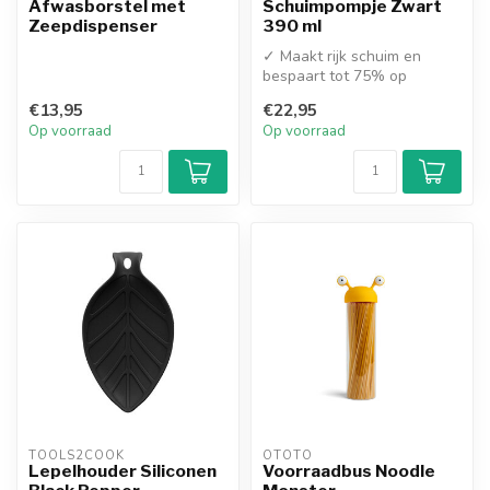
Afwasborstel met
Schuimpompje Zwart
Zeepdispenser
390 ml
✓ Maakt rijk schuim en
bespaart tot 75% op
vloeibare zeep
€13,95
€22,95
✓ Met handige zuignap...
Op voorraad
Op voorraad
TOOLS2COOK
OTOTO
Lepelhouder Siliconen
Voorraadbus Noodle