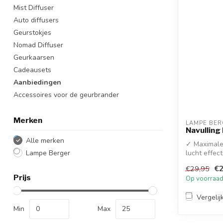
Mist Diffuser
Auto diffusers
Geurstokjes
Nomad Diffuser
Geurkaarsen
Cadeausets
Aanbiedingen
Accessoires voor de geurbrander
Merken
LAMPE BER
Navulling 
Alle merken
✓ Maximale 
Lampe Berger
lucht effect
€2
€29,95
Prijs
Op voorraa
Vergelij
Min
Max