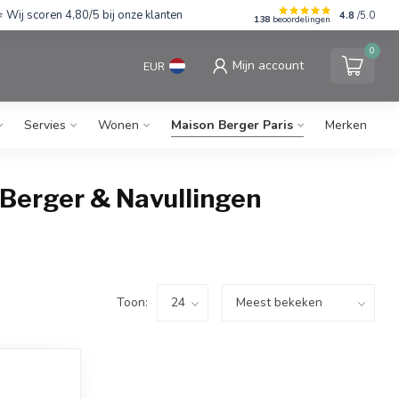
Wij scoren 4,80/5 bij onze klanten
4.8
/5.0
138
beoordelingen
0
Mijn account
EUR
Servies
Wonen
Maison Berger Paris
Merken
 Berger & Navullingen
Toon: