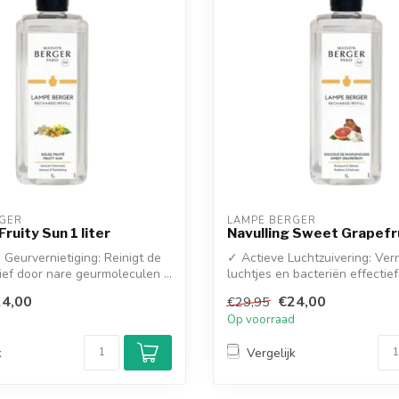
GER
LAMPE BERGER
Fruity Sun 1 liter
Navulling Sweet Grapefru
Geurvernietiging: Reinigt de
✓ Actieve Luchtzuivering: Vern
ief door nare geurmoleculen ...
luchtjes en bacteriën effectief 
4,00
€24,00
€29,95
d
Op voorraad
k
Vergelijk