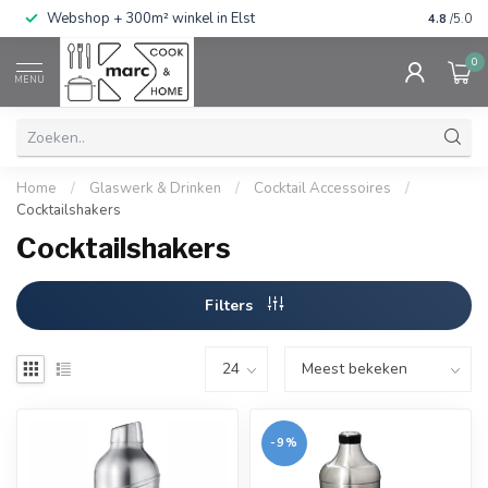
g
Webshop + 300m² winkel in Elst
Gratis ve
4.8
/5.0
0
MENU
Home
/
Glaswerk & Drinken
/
Cocktail Accessoires
/
Cocktailshakers
Cocktailshakers
Filters
-9%