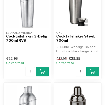
LEOPOLD VIENNA
OXO
Cocktailshaker 3-Delig
Cocktailshaker SteeL
700ml RVS
700ml
✓ Dubbelwandige Isolatie:
Houdt cocktails langer koud
en voorkomt condens aan
€22,95
€29,95
€32,95
de...
Op voorraad
Op voorraad