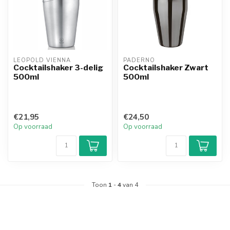
LEOPOLD VIENNA
PADERNO
Cocktailshaker 3-delig
Cocktailshaker Zwart
500ml
500ml
€21,95
€24,50
Op voorraad
Op voorraad
Toon
1
-
4
van 4