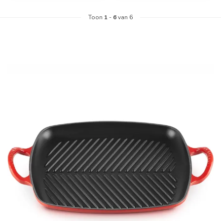
Toon
1
-
6
van 6