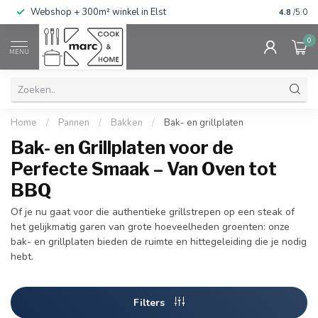
g
Webshop + 300m² winkel in Elst
Gratis ve
4.8
/5.0
0
MENU
Home
/
Pannen
/
Bakken
/
Bak- en grillplaten
Bak- en Grillplaten voor de
Perfecte Smaak – Van Oven tot
BBQ
Of je nu gaat voor die authentieke grillstrepen op een steak of
het gelijkmatig garen van grote hoeveelheden groenten: onze
bak- en grillplaten bieden de ruimte en hittegeleiding die je nodig
hebt.
Filters