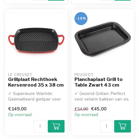
-18%
LE CREUSET
PEUGEOT
Grillplaat Rechthoek
Planchaplaat Grill to
Kersenrood 35 x 38 cm
Table Zwart 43 cm
✓ Superieure Warmte:
✓ Gezond Grillen: Perfect
Geëmailleerd gietijzer voor
voor vetarm bakken van vis,
een perfecte hitteverdeling
vlees en groenten op de
€149,00
€45,00
€54,90
✓ ...
BB...
Op voorraad
Op voorraad