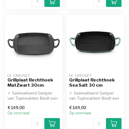
LE CREUSET
LE CREUSET
Grillplaat Rechthoek
Grillplaat Rechthoek
MatZwart 30cm
Sea Salt 30 cm
✓ Geëmailleerd Gietijzer
✓ Geëmailleerd Gietijzer
van Topkwaliteit: Biedt een
van Topkwaliteit: Biedt een
superieure, gelijkmatige
superieure, gelijkmatige
€149,00
€149,00
wa...
wa...
Op voorraad
Op voorraad