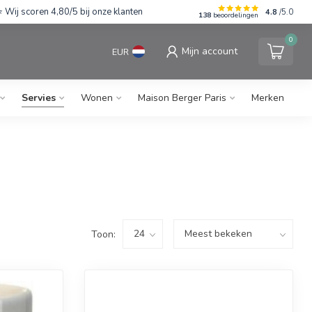
Wij scoren 4,80/5 bij onze klanten
4.8
/5.0
138
beoordelingen
0
Mijn account
EUR
Servies
Wonen
Maison Berger Paris
Merken
Toon: