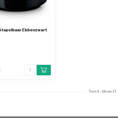
T
Stapelbaar Ebbenzwart
d
k
Toon
1
-
13
van 13