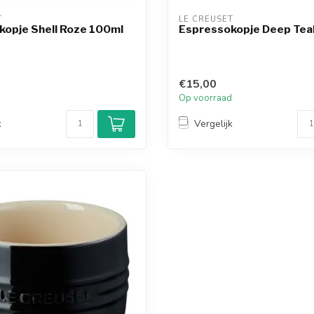
T
LE CREUSET
kopje Shell Roze 100ml
Espressokopje Deep Tea
€15,00
d
Op voorraad
k
Vergelijk