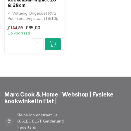
& 28cm
✓ Volledig Ongecoat RVS:
Puur roestvrij staal (18/10),
100% PFAS-vrij en
€85,00
€134,80
gegaran...
Op voorraad
Marc Cook & Home | Webshop | Fysieke
kookwinkel in Elst |
Kleine Molenstraat 1a
6661EC ELST Gelderland
Nederland