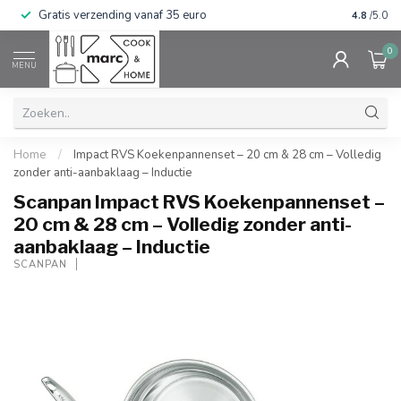
Gratis verzending vanaf 35 euro
⭐⭐⭐⭐⭐ Wij
4.8
/5.0
0
MENU
Home
/
Impact RVS Koekenpannenset – 20 cm & 28 cm – Volledig
zonder anti-aanbaklaag – Inductie
Scanpan Impact RVS Koekenpannenset –
20 cm & 28 cm – Volledig zonder anti-
aanbaklaag – Inductie
SCANPAN