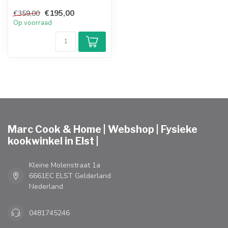
✓ Vaatwasserbestendig
€195,00
€359,00
Op voorraad
Marc Cook & Home | Webshop | Fysieke
kookwinkel in Elst |
Kleine Molenstraat 1a
6661EC ELST Gelderland
Nederland
0481745246