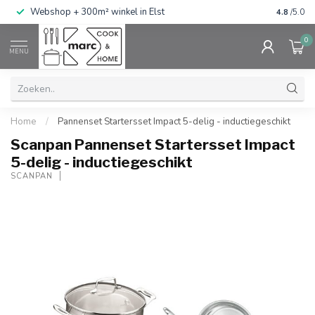
g
Webshop + 300m² winkel in Elst
Gratis ve
4.8
/5.0
0
MENU
Home
/
Pannenset Startersset Impact 5-delig - inductiegeschikt
Scanpan Pannenset Startersset Impact
5-delig - inductiegeschikt
SCANPAN