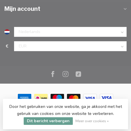
Mijn account
€
Door het gebruiken van onze website, ga je akkoord met het
© Copyright 2026 Marc Cook & Home | Webshop | Fysieke
gebruik van cookies om onze website te verbeteren.
kookwinkel in Elst |
- Powered by
Lightspeed
-
Lightspeed design
Dit bericht verbergen
by
Dyvelopment
Meer over cookies »