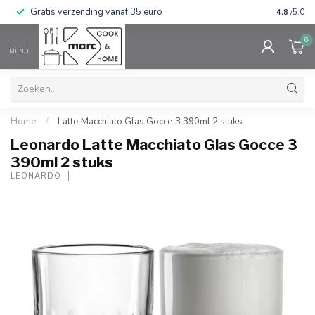
Gratis verzending vanaf 35 euro
⭐⭐⭐⭐⭐ Wij
4.8
/5.0
0
MENU
Home
/
Latte Macchiato Glas Gocce 3 390ml 2 stuks
Leonardo Latte Macchiato Glas Gocce 3
390ml 2 stuks
LEONARDO