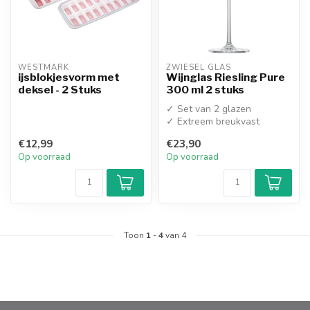
WESTMARK
ZWIESEL GLAS
ijsblokjesvorm met
Wijnglas Riesling Pure
deksel - 2 Stuks
300 ml 2 stuks
✓ Set van 2 glazen
✓ Extreem breukvast
Tritan® kristal
€12,99
€23,90
Op voorraad
Op voorraad
Toon
1
-
4
van 4