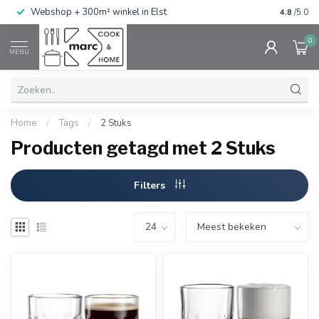
g
Webshop + 300m² winkel in Elst
Gratis ve
4.8
/5.0
0
MENU
Home
/
Tags
/
2 Stuks
Producten getagd met 2 Stuks
Filters