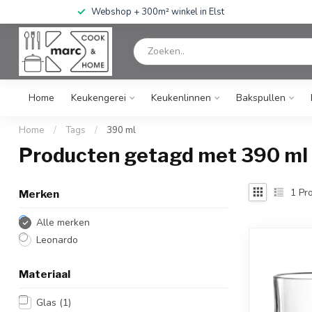
Webshop + 300m² winkel in Elst
Home
Keukengerei
Keukenlinnen
Bakspullen
Home
/
Tags
/
390 ml
Producten getagd met 390 ml
1
Pro
Merken
Alle merken
Leonardo
Materiaal
Glas
(1)