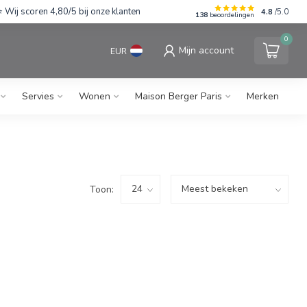
Wij scoren 4,80/5 bij onze klanten
4.8
/5.0
138
beoordelingen
0
Mijn account
EUR
Servies
Wonen
Maison Berger Paris
Merken
Toon: