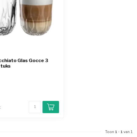
chiato Glas Gocce 3
stuks
d
k
Toon
1
-
1
van 1