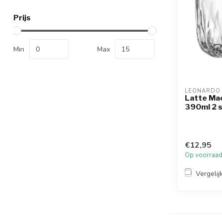
Prijs
Min
Max
LEONARDO
Latte Mac
390ml 2 
€12,95
Op voorraa
Vergelij