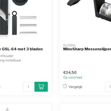
GLOBAL
e GSL-64 met 3 bladen
MinoSharp Messenslijpe
enhouder
ig instelbaar
€34,50
d
Op voorraad
k
Vergelijk