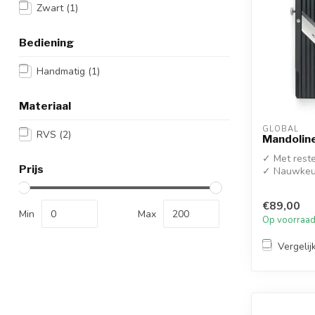
Zwart
(1)
Bediening
Handmatig
(1)
Materiaal
GLOBAL
RVS
(2)
Mandolin
✓ Met rest
Prijs
✓ Nauwkeur
€89,00
Min
Max
Op voorraa
Vergelij