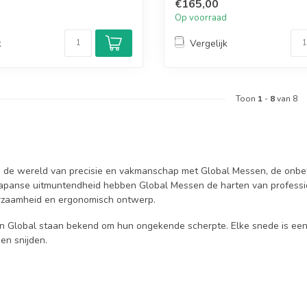
€165,00
d
Op voorraad
k
Vergelijk
Toon
1
-
8
van 8
n de wereld van precisie en vakmanschap met Global Messen, de onb
apanse uitmuntendheid hebben Global Messen de harten van professi
rzaamheid en ergonomisch ontwerp.
 Global staan bekend om hun ongekende scherpte. Elke snede is een
en snijden.