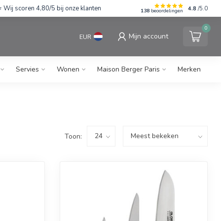
Wij scoren 4,80/5 bij onze klanten
4.8
/5.0
138
beoordelingen
0
Mijn account
EUR
Servies
Wonen
Maison Berger Paris
Merken
Toon: