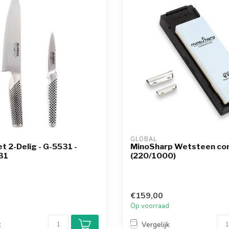
GLOBAL
 2-Delig - G-5531 -
MinoSharp Wetsteen co
31
(220/1000)
€159,00
d
Op voorraad
k
Vergelijk