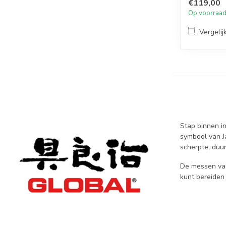
€119,00
Op voorraa
Vergelij
Stap binnen i
symbool van J
scherpte, duu
De messen van
kunt bereiden 