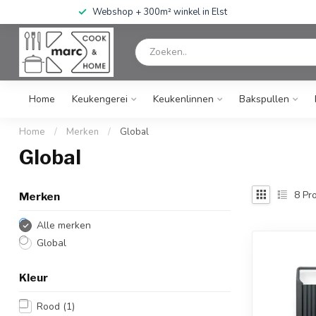
Webshop + 300m² winkel in Elst
Home
Keukengerei
Keukenlinnen
Bakspullen
Home
/
Merken
/
Global
Global
8
Pro
Merken
Alle merken
Global
Kleur
Rood
(1)