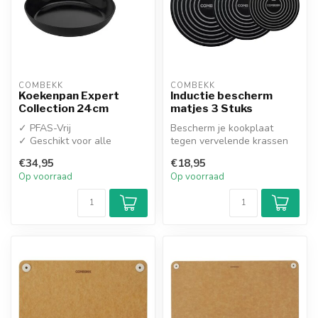
COMBEKK
COMBEKK
Koekenpan Expert
Inductie bescherm
Collection 24cm
matjes 3 Stuks
✓ PFAS-Vrij
Bescherm je kookplaat
✓ Geschikt voor alle
tegen vervelende krassen
warmtebronnen
én vuil met deze handige
€34,95
€18,95
silicone...
Op voorraad
Op voorraad