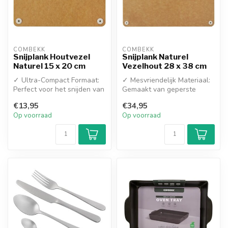
COMBEKK
COMBEKK
Snijplank Houtvezel
Snijplank Naturel
Naturel 15 x 20 cm
Vezelhout 28 x 38 cm
✓ Ultra-Compact Formaat:
✓ Mesvriendelijk Materiaal:
Perfect voor het snijden van
Gemaakt van geperste
gember, knoflook, chilipep...
houtvezels die de scherpte
€13,95
€34,95
van ...
Op voorraad
Op voorraad