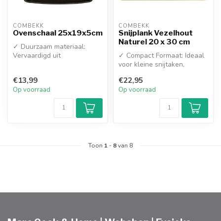
COMBEKK
COMBEKK
Ovenschaal 25x19x5cm
Snijplank Vezelhout
Naturel 20 x 30 cm
✓ Duurzaam materiaal:
Vervaardigd uit
✓ Compact Formaat: Ideaal
hoogwaardig recycled
voor kleine snijtaken,
ceramic
dagelijks gebruik en
€13,99
€22,95
✓ Compact fo...
makkelijk ...
Op voorraad
Op voorraad
Toon
1
-
8
van 8