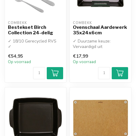
COMBEKK
COMBEKK
Bestekset Birch
Ovenschaal Aardewerk
Collection 24-delig
35x24x6cm
✓ 18/10 Gerecycled RVS
✓ Duurzame keuze:
✓
Vervaardigd uit
Vaatwasmachinebestendig
hoogwaardig recycled
€54,95
€17,99
ceramic (gerecycled keram...
Op voorraad
Op voorraad