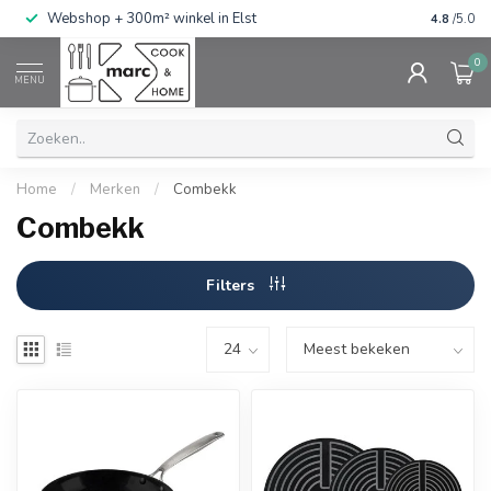
g
Webshop + 300m² winkel in Elst
Gratis ve
4.8
/5.0
0
MENU
Home
/
Merken
/
Combekk
Combekk
Filters