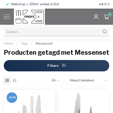
g
Webshop + 300m² winkel in Elst
Gratis ve
4.8
/5.0
0
MENU
Home
/
Tags
/
Messenset
Producten getagd met Messenset
Filters
-45%