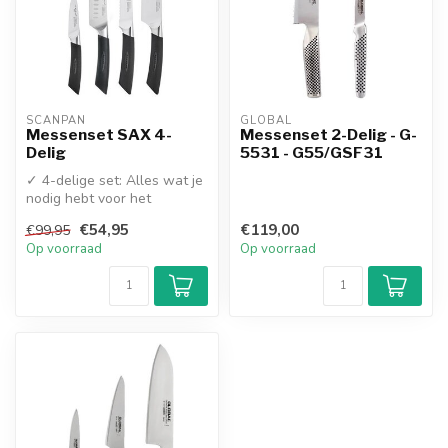
SCANPAN
GLOBAL
Messenset SAX 4-
Messenset 2-Delig - G-
Delig
5531 - G55/GSF31
✓ 4-delige set: Alles wat je
nodig hebt voor het
dagelijkse snijwerk
€54,95
€119,00
€99,95
✓ Duits ro...
Op voorraad
Op voorraad