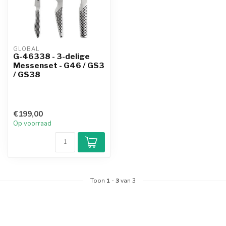
GLOBAL
G-46338 - 3-delige
Messenset - G46 / GS3
/ GS38
€199,00
Op voorraad
Toon
1
-
3
van 3