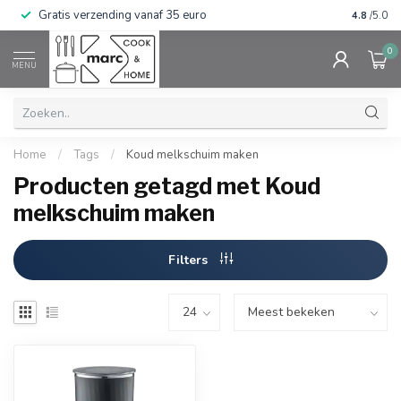
Gratis verzending vanaf 35 euro
⭐⭐⭐⭐⭐ Wij
4.8
/5.0
0
MENU
Home
/
Tags
/
Koud melkschuim maken
Producten getagd met Koud
melkschuim maken
Filters