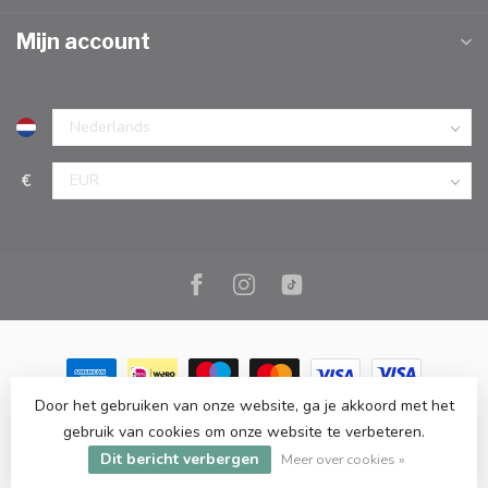
Mijn account
€
Door het gebruiken van onze website, ga je akkoord met het
© Copyright 2026 Marc Cook & Home | Webshop | Fysieke
gebruik van cookies om onze website te verbeteren.
kookwinkel in Elst |
- Powered by
Lightspeed
-
Lightspeed design
Dit bericht verbergen
by
Dyvelopment
Meer over cookies »