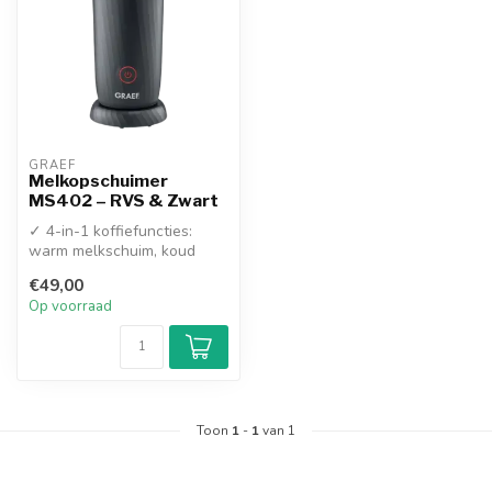
GRAEF
Melkopschuimer
MS402 – RVS & Zwart
✓ 4-in-1 koffiefuncties:
warm melkschuim, koud
melkschuim, warme melk
€49,00
roeren én ...
Op voorraad
Toon
1
-
1
van 1