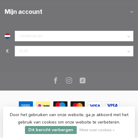
Mijn account
€
Door het gebruiken van onze website, ga je akkoord met het
© Copyright 2026 Marc Cook & Home | Webshop | Fysieke
gebruik van cookies om onze website te verbeteren.
kookwinkel in Elst |
- Powered by
Lightspeed
-
Lightspeed design
Dit bericht verbergen
by
Dyvelopment
Meer over cookies »