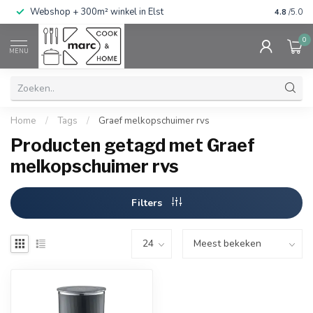
g
Webshop + 300m² winkel in Elst
Gratis ve
4.8
/5.0
0
MENU
Home
/
Tags
/
Graef melkopschuimer rvs
Producten getagd met Graef
melkopschuimer rvs
Filters