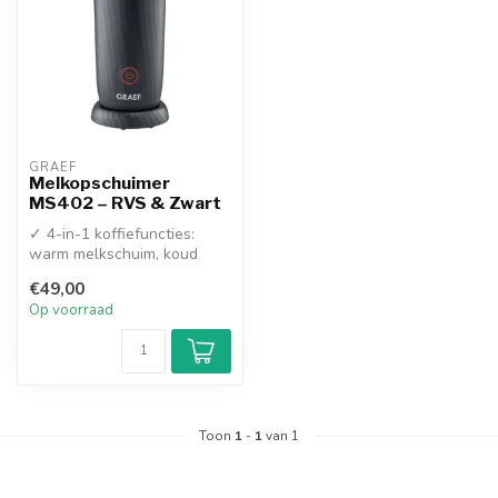
GRAEF
Melkopschuimer
MS402 – RVS & Zwart
✓ 4-in-1 koffiefuncties:
warm melkschuim, koud
melkschuim, warme melk
€49,00
roeren én ...
Op voorraad
Toon
1
-
1
van 1