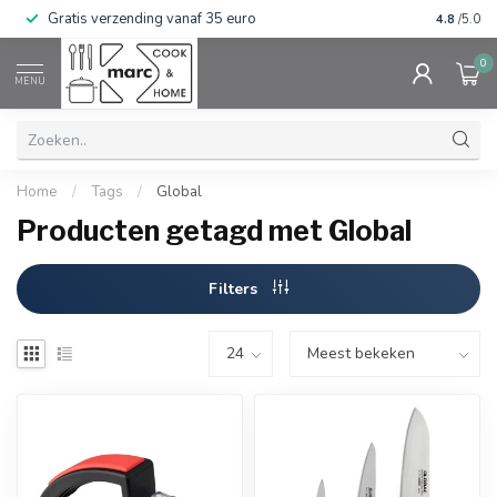
Gratis verzending vanaf 35 euro
⭐⭐⭐⭐⭐ Wij
4.8
/5.0
0
MENU
Home
/
Tags
/
Global
Producten getagd met Global
Filters