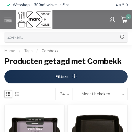
g
Webshop + 300m² winkel in Elst
Gratis ve
4.8
/5.0
0
MENU
Home
/
Tags
/
Combekk
Producten getagd met Combekk
Filters