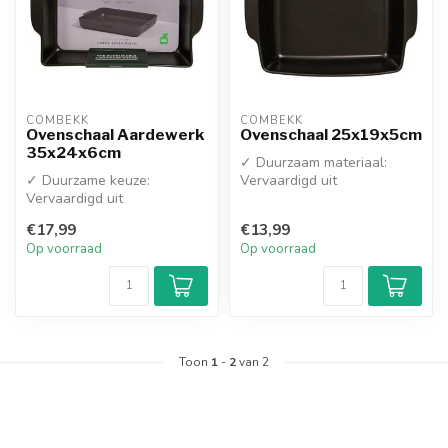
COMBEKK
COMBEKK
Ovenschaal Aardewerk
Ovenschaal 25x19x5cm
35x24x6cm
✓ Duurzaam materiaal:
✓ Duurzame keuze:
Vervaardigd uit
Vervaardigd uit
hoogwaardig recycled
hoogwaardig recycled
ceramic
€17,99
€13,99
ceramic (gerecycled keram...
✓ Compact fo...
Op voorraad
Op voorraad
Toon
1
-
2
van 2