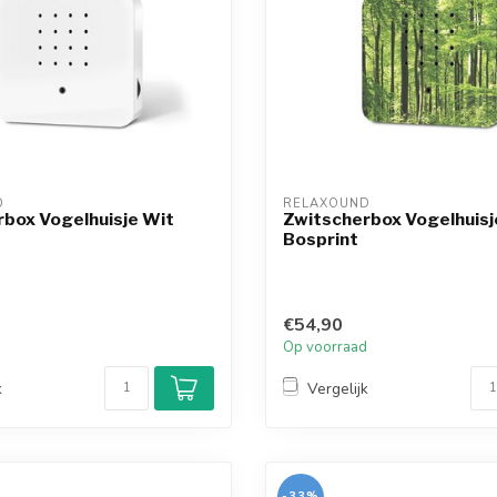
D
RELAXOUND
box Vogelhuisje Wit
Zwitscherbox Vogelhuisj
Bosprint
€54,90
d
Op voorraad
k
Vergelijk
-33%