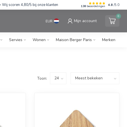
Wij scoren 4,80/5 bij onze klanten
4.8
/5.0
138
beoordelingen
0
Mijn account
EUR
Servies
Wonen
Maison Berger Paris
Merken
Toon: