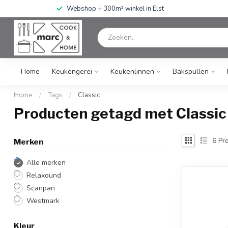
Webshop + 300m² winkel in Elst
Home
Keukengerei
Keukenlinnen
Bakspullen
Home
/
Tags
/
Classic
Producten getagd met Classic
6
Pro
Merken
Alle merken
Relaxound
Scanpan
Westmark
Kleur